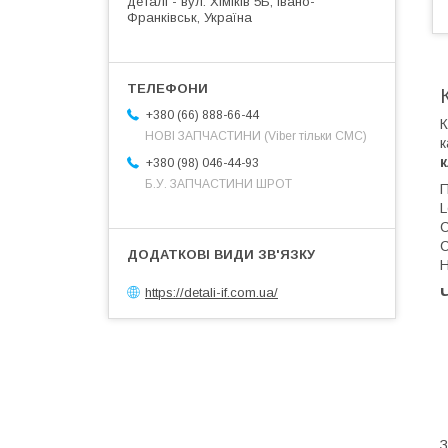
деталі - вул. Хіміків 5Б, Івано-
Франківськ, Україна
+380 (66) 888-66-44
К
НОВІ ЗАПЧАСТИНИ (Viber тільки СМС)
к
к
+380 (98) 046-44-93
Б.У. ЗАПЧАСТИНИ ШРОТ
П
L
C
С
Н
https://detali-if.com.ua/