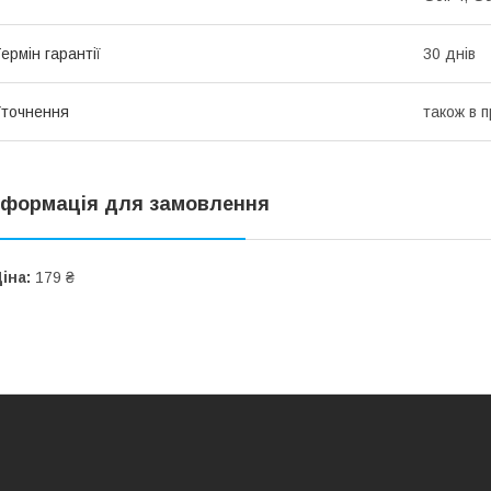
ермін гарантії
30 днів
точнення
також в 
нформація для замовлення
іна:
179 ₴