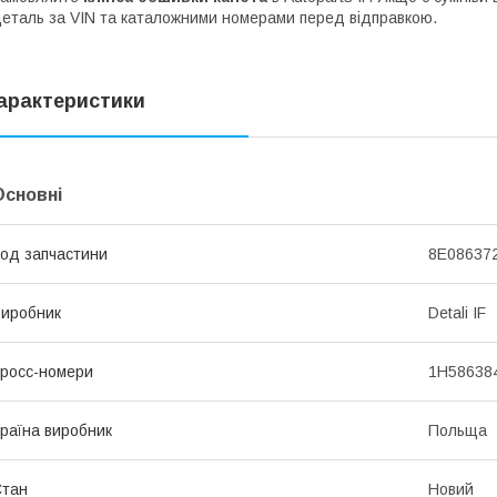
еталь за VIN та каталожними номерами перед відправкою.
арактеристики
Основні
од запчастини
8E086372
иробник
Detali IF
росс-номери
1H586384
раїна виробник
Польща
Стан
Новий