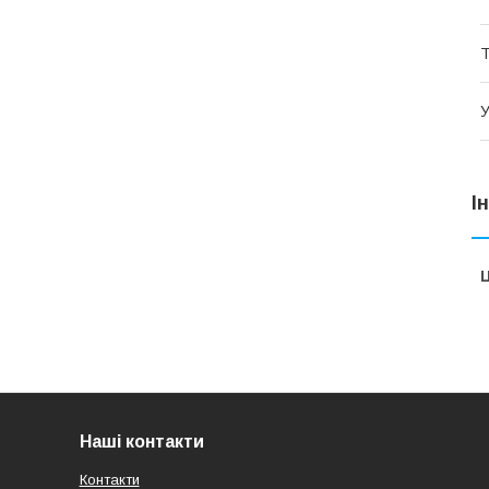
Т
У
І
Ц
Наші контакти
Контакти