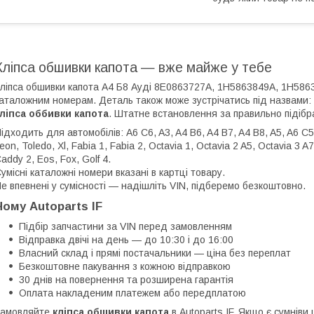
Кліпса обшивки капота — вже майже у тебе
ліпса обшивки капота А4 Б8 Ауді 8E0863727A, 1H5863849A, 1H586
аталожним номерам. Деталь також може зустрічатись під назвами:
ліпса оббивки капота
. Штатне встановлення за правильно підібр
ідходить для автомобілів: A6 C6, A3, A4 B6, A4 B7, A4 B8, A5, A6 C5, 
eon, Toledo, Xl, Fabia 1, Fabia 2, Octavia 1, Octavia 2 A5, Octavia 3 A
addy 2, Eos, Fox, Golf 4.
умісні каталожні номери вказані в картці товару.
е впевнені у сумісності — надішліть VIN, підберемо безкоштовно.
Чому Autoparts IF
Підбір запчастини за VIN перед замовленням
Відправка двічі на день — до 10:30 і до 16:00
Власний склад і прямі постачальники — ціна без переплат
Безкоштовне пакування з кожною відправкою
30 днів на повернення та розширена гарантія
Оплата накладеним платежем або передплатою
Замовляйте
кліпса обшивки капота
в Autoparts IF. Якщо є сумнів