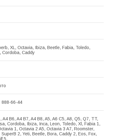
erb, XL, Octavia, Ibiza, Beetle, Fabia, Toledo,
, Cordoba, Caddy
ото
) 888-66-44
, A4 B6, A4 B7, A4 B8, A5, A6 C5, A8, Q5, Q7, TT,
sa, Cordoba, Ibiza, Inca, Leon, Toledo, Xl, Fabia 1,
Octavia 1, Octavia 2 A5, Octavia 3 A7, Roomster,
 SuperB 2, Yeti, Beetle, Bora, Caddy 2, Eos, Fox,
lf 5,