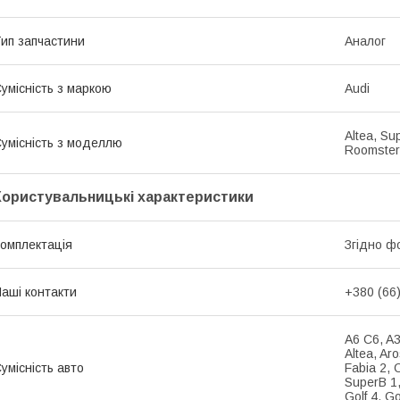
ип запчастини
Аналог
умісність з маркою
Audi
Altea, Sup
умісність з моделлю
Roomster
Користувальницькі характеристики
омплектація
Згідно ф
аші контакти
+380 (66
A6 C6, A3
Altea, Aro
умісність авто
Fabia 2, 
SuperB 1,
Golf 4, Go