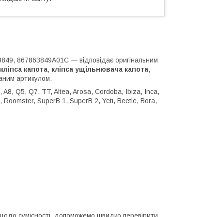
3849, 867863849A01C — відповідає оригінальним
кліпса капота
,
кліпса ущільнювача капота
,
аним артикулом.
A8, Q5, Q7, TT, Altea, Arosa, Cordoba, Ibiza, Inca,
7, Roomster, SuperB 1, SuperB 2, Yeti, Beetle, Bora,
и щодо сумісності, допоможемо швидко перевірити