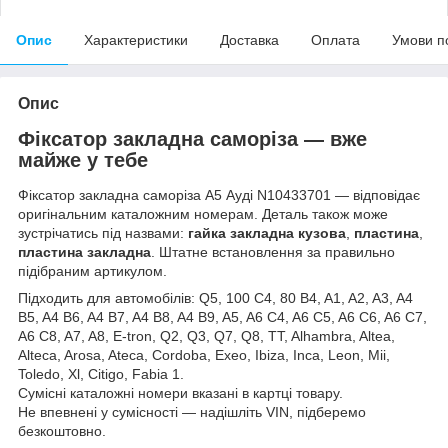
Опис
Характеристики
Доставка
Оплата
Умови п
Опис
Фіксатор закладна саморіза — вже
майже у тебе
Фіксатор закладна саморіза А5 Ауді N10433701 — відповідає
оригінальним каталожним номерам. Деталь також може
зустрічатись під назвами:
гайка закладна кузова
,
пластина
,
пластина закладна
. Штатне встановлення за правильно
підібраним артикулом.
Підходить для автомобілів: Q5, 100 C4, 80 B4, A1, A2, A3, A4
B5, A4 B6, A4 B7, A4 B8, A4 B9, A5, A6 C4, A6 C5, A6 C6, A6 C7,
A6 C8, A7, A8, E-tron, Q2, Q3, Q7, Q8, TT, Alhambra, Altea,
Alteca, Arosa, Ateca, Cordoba, Exeo, Ibiza, Inca, Leon, Mii,
Toledo, Xl, Citigo, Fabia 1.
Сумісні каталожні номери вказані в картці товару.
Не впевнені у сумісності — надішліть VIN, підберемо
безкоштовно.