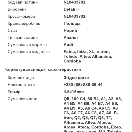
Код запчастини
N10433701
Виробник
Detali IF
Кросс-номери
N10433701
Країна виробник
Польща
Стан
Новий
Тип запчастини
Аналог
Сумісність з маркою
Audi
Сумісність з моделлю
Fabia, Ibiza, XL, e-tron,
Toledo, Altea, Alhambra,
Cordoba
Користувальницькі характеристики
Комплектація
Згідно фото
Наші контакти
+380 (66) 888-66-44
Розмір
4.8x16mm
Сумісність авто
Q5, 100 C4, 80 B4, A1, A2, A3,
A4 B5, A4 B6, A4 B7, A4 B8,
A4 B9, A5, A6 C4, A6 C5, A6
C6, A6 C7, A6 C8, A7, A8, E-
tron, Q2, Q3, Q7, Q8, TT,
Alhambra, Altea, Alteca,
Arosa, Ateca, Cordoba, Exeo,
Ibiza, Inca, Leon, Mii, Toledo,