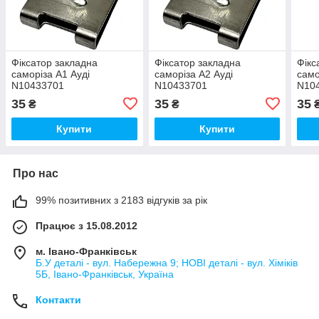
Фіксатор закладна
Фіксатор закладна
Фікс
саморіза А1 Ауді
саморіза А2 Ауді
само
N10433701
N10433701
N10
35
35
35
₴
₴
Купити
Купити
Про нас
99% позитивних з 2183 відгуків за рік
Працює з 15.08.2012
м. Івано-Франківськ
Б.У деталі - вул. Набережна 9; НОВІ деталі - вул. Хіміків
5Б, Івано-Франківськ, Україна
Контакти