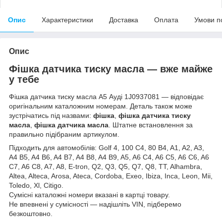
Опис
Характеристики
Доставка
Оплата
Умови п
Опис
Фішка датчика тиску масла — вже майже
у тебе
Фішка датчика тиску масла А5 Ауді 1J0937081 — відповідає
оригінальним каталожним номерам. Деталь також може
зустрічатись під назвами:
фішка
,
фішка датчика тиску
масла
,
фішка датчика масла
. Штатне встановлення за
правильно підібраним артикулом.
Підходить для автомобілів: Golf 4, 100 C4, 80 B4, A1, A2, A3,
A4 B5, A4 B6, A4 B7, A4 B8, A4 B9, A5, A6 C4, A6 C5, A6 C6, A6
C7, A6 C8, A7, A8, E-tron, Q2, Q3, Q5, Q7, Q8, TT, Alhambra,
Altea, Alteca, Arosa, Ateca, Cordoba, Exeo, Ibiza, Inca, Leon, Mii,
Toledo, Xl, Citigo.
Сумісні каталожні номери вказані в картці товару.
Не впевнені у сумісності — надішліть VIN, підберемо
безкоштовно.