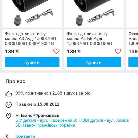
Фішка датчика тиску
Фішка датчика тиску
Фішк
масла А3 Ауді 1J0937081
масла А4 Б5 Ауді
масл
03C919081 038919081H
1J0937081 03C919081
1J0
038919081H
038
139
139
139
₴
₴
Купити
Купити
Про нас
99% позитивних з 2188 відгуків за рік
Працює з 15.08.2012
м. Івано-Франківськ
Б.У деталі - вул. Набережна 9; НОВІ деталі - вул. Хіміків
5Б, Івано-Франківськ, Україна
Контакти