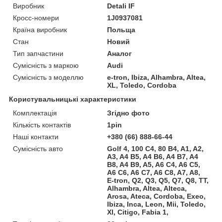
Виробник
Detali IF
Кросс-номери
1J0937081
Країна виробник
Польща
Стан
Новий
Тип запчастини
Аналог
Сумісність з маркою
Audi
Сумісність з моделлю
e-tron, Ibiza, Alhambra, Altea,
XL, Toledo, Cordoba
Користувальницькі характеристики
Комплектація
Згідно фото
Кількість контактів
1pin
Наші контакти
+380 (66) 888-66-44
Сумісність авто
Golf 4, 100 C4, 80 B4, A1, A2,
A3, A4 B5, A4 B6, A4 B7, A4
B8, A4 B9, A5, A6 C4, A6 C5,
A6 C6, A6 C7, A6 C8, A7, A8,
E-tron, Q2, Q3, Q5, Q7, Q8, TT,
Alhambra, Altea, Alteca,
Arosa, Ateca, Cordoba, Exeo,
Ibiza, Inca, Leon, Mii, Toledo,
Xl, Citigo, Fabia 1,