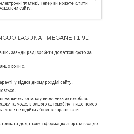
 електронні платежі. Тепер ви можете купити
окидаючи сайту.
KANGOO LAGUNA I MEGANE I 1.9D
ацію, завжди раді зробити додаткові фото за
якщо вони є.
антії у відповідному розділі сайту.
рюється.
гінальному каталогу виробника автомобіля.
 марку та модель вашого автомобіля. Якщо номер
ина може не підійти або може працювати
е отримати додаткову інформацію звертайтеся до