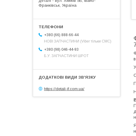
деталі - вул. Хіміків 5Б, Івано-
Франківськ, Україна
+380 (66) 888-66-44
НОВІ ЗАПЧАСТИНИ (Viber тільки СМС)
+380 (98) 046-44-93
Ф
Б.У. ЗАПЧАСТИНИ ШРОТ
в
У
С
https://detali-if.com.ua/
Н
П
д
н
Я
н