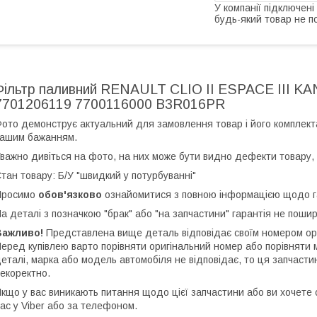
У компанії підключені
будь-який товар не п
Фільтр паливний RENAULT CLIO II ESPACE III 
7701206119 7700116000 B3R016PR
ото демонструє актуальний для замовлення товар і його комплект
ашим бажанням.
важно дивіться на фото, на них може бути видно дефекти товару, 
тан товару: Б/У "швидкий у потурбуванні"
Просимо
обов'язково
ознайомитися з повною інформацією щодо гар
а деталі з позначкою "брак" або "на запчастини" гарантія не поши
Важливо!
Представлена вище деталь відповідає своїм номером ори
еред купівлею варто порівняти оригінальний номер або порівняти
еталі, марка або модель автомобіля не відповідає, то ця запчаст
екоректно.
кщо у вас виникають питання щодо цієї запчастини або ви хочет
ас у Viber або за телефоном.