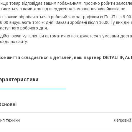
кщо товар відповідає вашим побажанням, просимо робити замовлен
в'яжеться з вами для підтвердження замовлення якнайшвидше.
сі заявки обробляються в робочий час за графіком із Пн.-Пт. з 9.00
6.00 вирушають того ж дня! Закази зроблені після 16.00 і у вихідн
аступного робочого дня.
дійснюючи купівлю, ви автоматично погоджуєтеся з умовами доставк
озділах сайту.
се життя складається з деталей, ваш партнер DETALI IF, Aut
арактеристики
Основні
ип техніки
Легковий