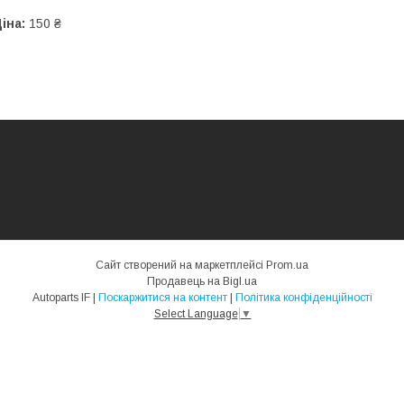
іна:
150 ₴
Сайт створений на маркетплейсі
Prom.ua
Продавець на Bigl.ua
Autoparts IF |
Поскаржитися на контент
|
Політика конфіденційності
Select Language
▼