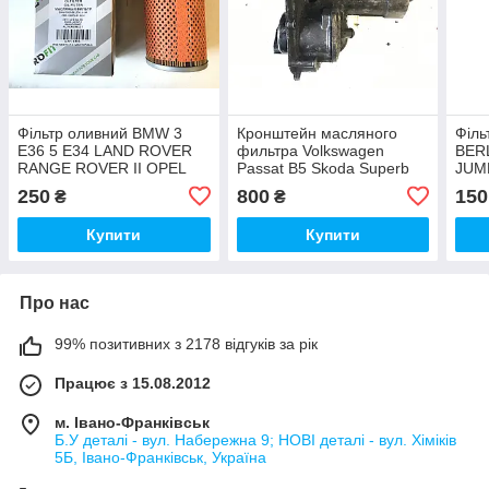
Фільтр оливний BMW 3
Кронштейн масляного
Філь
E36 5 E34 LAND ROVER
фильтра Volkswagen
BER
RANGE ROVER II OPEL
Passat B5 Skoda Superb
JUMP
OMEGA B 2.5D 1991-2003
Audi A6 C5 Audi A4 B6
SCU
250
800
150
₴
₴
2.5TDI 059115405d
PEU
2.2D
Купити
Купити
Про нас
99% позитивних з 2178 відгуків за рік
Працює з 15.08.2012
м. Івано-Франківськ
Б.У деталі - вул. Набережна 9; НОВІ деталі - вул. Хіміків
5Б, Івано-Франківськ, Україна