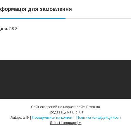
нформація для замовлення
іна:
58 ₴
Сайт створений на маркетплейсі
Prom.ua
Продавець на Bigl.ua
Autoparts IF |
Поскаржитися на контент
|
Політика конфіденційності
Select Language
▼