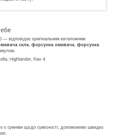
тебе
0 — відповідає оригінальним каталожним
омивача скла
,
форсунка омивача
,
форсунка
икулом.
olla, Highlander, Rav 4
кщо є сумніви щодо сумісності, допоможемо швидко
кою.