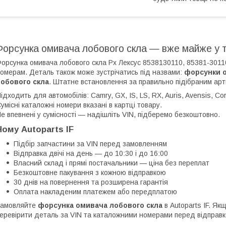
Форсунка омивача лобового скла — вже майже у 
орсунка омивача лобового скла Рх Лексус 8538130110, 85381-3011
омерам. Деталь також може зустрічатись під назвами:
форсунки 
лобового скла
. Штатне встановлення за правильно підібраним арт
ідходить для автомобілів: Camry, GX, IS, LS, RX, Auris, Avensis, Cor
умісні каталожні номери вказані в картці товару.
е впевнені у сумісності — надішліть VIN, підберемо безкоштовно.
Чому Autoparts IF
Підбір запчастини за VIN перед замовленням
Відправка двічі на день — до 10:30 і до 16:00
Власний склад і прямі постачальники — ціна без переплат
Безкоштовне пакування з кожною відправкою
30 днів на повернення та розширена гарантія
Оплата накладеним платежем або передплатою
Замовляйте
форсунка омивача лобового скла
в Autoparts IF. Я
еревірити деталь за VIN та каталожними номерами перед відправ