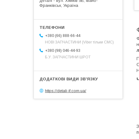
деталі - вул. Хіміків 5Б, Івано-
Франківськ, Україна
+380 (66) 888-66-44
Ф
НОВІ ЗАПЧАСТИНИ (Viber тільки СМС)
н
+380 (98) 046-44-93
Б.У. ЗАПЧАСТИНИ ШРОТ
П
С
Н
https://detali-if.com.ua/
п