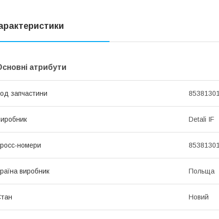
арактеристики
Основні атрибути
од запчастини
85381301
иробник
Detali IF
росс-номери
85381301
раїна виробник
Польща
Стан
Новий