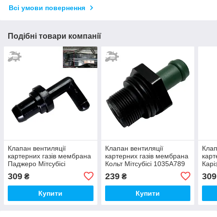
Всі умови повернення
Подібні товари компанії
Клапан вентиляції
Клапан вентиляції
Клап
картерних газів мембрана
картерних газів мембрана
карт
Паджеро Мітсубісі
Кольт Мітсубісі 1035A789
Карі
MD183547
11810-8J102 11810-EA200
MD1
309
239
309
₴
₴
Купити
Купити