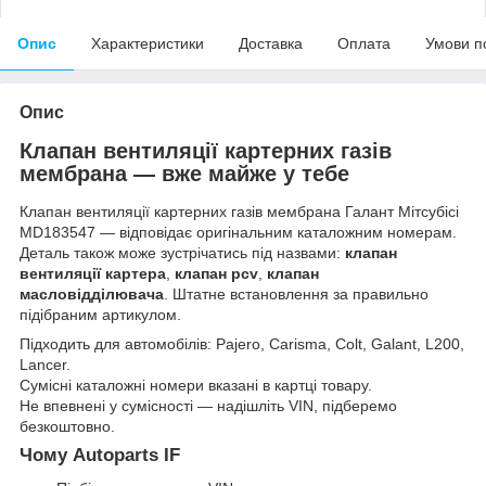
Опис
Характеристики
Доставка
Оплата
Умови п
Опис
Клапан вентиляції картерних газів
мембрана — вже майже у тебе
Клапан вентиляції картерних газів мембрана Галант Мітсубісі
MD183547 — відповідає оригінальним каталожним номерам.
Деталь також може зустрічатись під назвами:
клапан
вентиляції картера
,
клапан pcv
,
клапан
масловідділювача
. Штатне встановлення за правильно
підібраним артикулом.
Підходить для автомобілів: Pajero, Carisma, Colt, Galant, L200,
Lancer.
Сумісні каталожні номери вказані в картці товару.
Не впевнені у сумісності — надішліть VIN, підберемо
безкоштовно.
Чому Autoparts IF