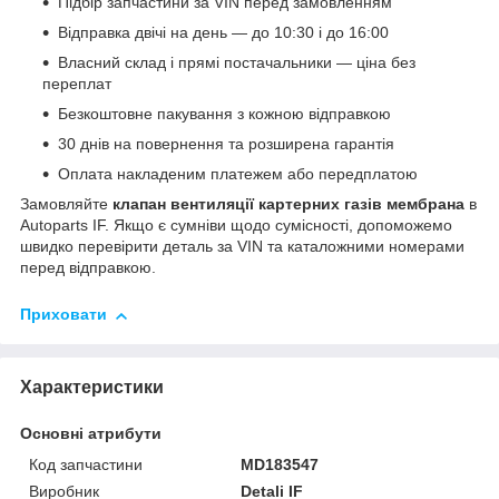
Підбір запчастини за VIN перед замовленням
Відправка двічі на день — до 10:30 і до 16:00
Власний склад і прямі постачальники — ціна без
переплат
Безкоштовне пакування з кожною відправкою
30 днів на повернення та розширена гарантія
Оплата накладеним платежем або передплатою
Замовляйте
клапан вентиляції картерних газів мембрана
в
Autoparts IF. Якщо є сумніви щодо сумісності, допоможемо
швидко перевірити деталь за VIN та каталожними номерами
перед відправкою.
Приховати
Характеристики
Основні атрибути
Код запчастини
MD183547
Виробник
Detali IF