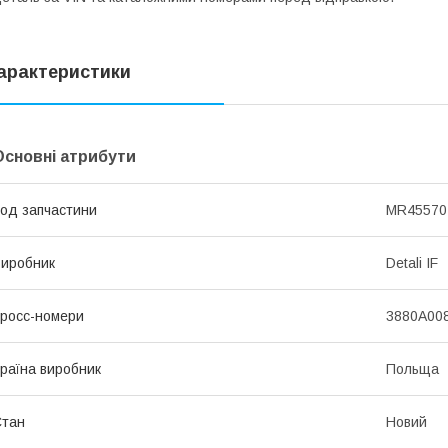
арактеристики
Основні атрибути
од запчастини
MR455707
иробник
Detali IF
росс-номери
3880A008
раїна виробник
Польща
Стан
Новий