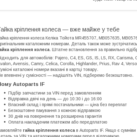
Гайка кріплення колеса — вже майже у тебе
айка кріплення колеса Келіка Тойота MR455707, MB057635, MB057
ригінальним каталожним номерам. Деталь також може зустрічатись
айка кріплення колеса
. Штатне встановлення за правильно підіб
ідходить для автомобілів: Pajero, C4, ES, GS, IS, LS, RX, Carisma, Co
valon, Avensis, Camry, Celica, Corolla, Highlander, Prius, Rav 4, Verso
умісні каталожні номери вказані в картці товару.
е впевнені у сумісності — надішліть VIN, підберемо безкоштовно.
Чому Autoparts IF
Підбір запчастини за VIN перед замовленням
Відправка двічі на день — до 10:30 і до 16:00
Власний склад і прямі постачальники — ціна без переплат
Безкоштовне пакування з кожною відправкою
30 днів на повернення та розширена гарантія
Оплата накладеним платежем або передплатою
Замовляйте
гайка кріплення колеса
в Autoparts IF. Якщо є сумні
еталь за VIN та каталожними номерами перед відправкою.