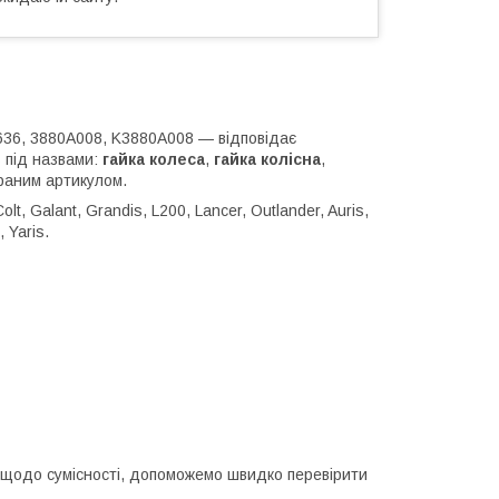
636, 3880A008, K3880A008 — відповідає
 під назвами:
гайка колеса
,
гайка колісна
,
раним артикулом.
lt, Galant, Grandis, L200, Lancer, Outlander, Auris,
, Yaris.
ви щодо сумісності, допоможемо швидко перевірити