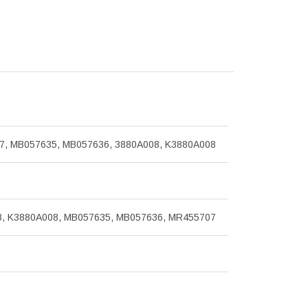
, MB057635, MB057636, 3880A008, K3880A008
, K3880A008, MB057635, MB057636, MR455707