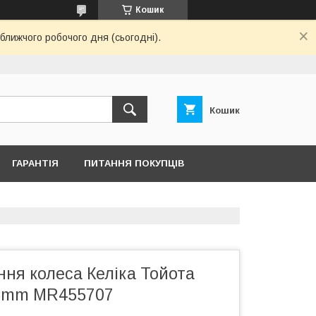
Кошик
ближчого робочого дня (сьогодні).
Кошик
ГАРАНТІЯ
ПИТАННЯ ПОКУПЦІВ
ння колеса Келіка Тойота
,5mm MR455707