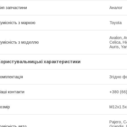
ип запчастини
Аналог
умісність з маркою
Toyota
Avalon, A
умісність з моделлю
Celica, H
Auris, Yar
Користувальницькі характеристики
омплектація
Згідно ф
аші контакти
+380 (66
озмір
M12x1.5
Pajero, C
умісність авто
Grandis, 