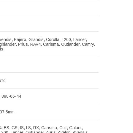
vensis, Pajero, Grandis, Corolla, L200, Lancer,
ighlander, Prius, RAV4, Carisma, Outlander, Camry,
is
ото
) 888-66-44
х37.5mm
4, ES, GS, IS, LS, RX, Carisma, Colt, Galant,
L200, Lancer, Outlander, Auris, Avalon, Avensis,