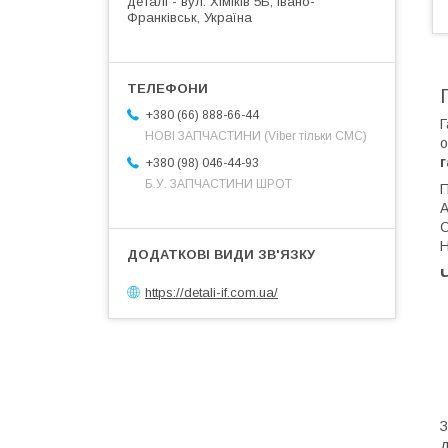
деталі - вул. Хіміків 5Б, Івано-
Франківськ, Україна
+380 (66) 888-66-44
Г
НОВІ ЗАПЧАСТИНИ (Viber тільки СМС)
о
г
+380 (98) 046-44-93
Б.У. ЗАПЧАСТИНИ ШРОТ
П
A
С
Н
https://detali-if.com.ua/
д