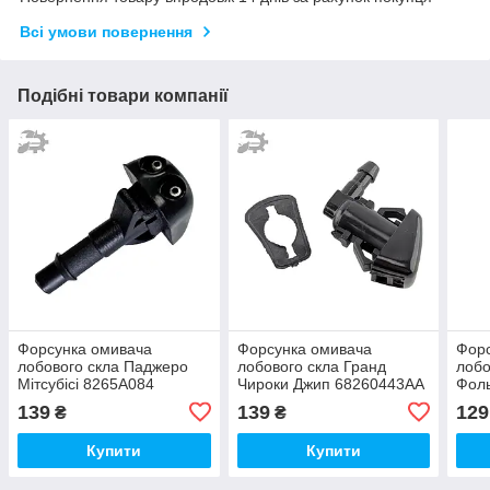
Всі умови повернення
Подібні товари компанії
Форсунка омивача
Форсунка омивача
Форс
лобового скла Паджеро
лобового скла Гранд
лобо
Мітсубісі 8265A084
Чироки Джип 68260443AA
Фоль
8265A083
55372143AB 8265A127
6E0
139
139
129
₴
₴
6E0
Купити
Купити