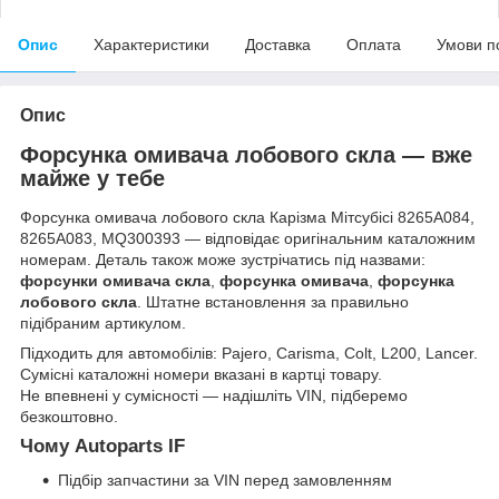
Опис
Характеристики
Доставка
Оплата
Умови п
Опис
Форсунка омивача лобового скла — вже
майже у тебе
Форсунка омивача лобового скла Карізма Мітсубісі 8265A084,
8265A083, MQ300393 — відповідає оригінальним каталожним
номерам. Деталь також може зустрічатись під назвами:
форсунки омивача скла
,
форсунка омивача
,
форсунка
лобового скла
. Штатне встановлення за правильно
підібраним артикулом.
Підходить для автомобілів: Pajero, Carisma, Colt, L200, Lancer.
Сумісні каталожні номери вказані в картці товару.
Не впевнені у сумісності — надішліть VIN, підберемо
безкоштовно.
Чому Autoparts IF
Підбір запчастини за VIN перед замовленням