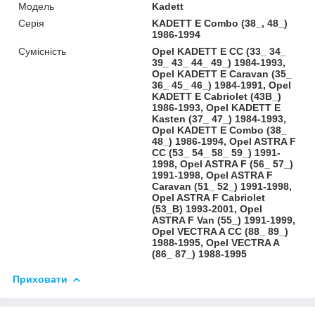
Модель
Kadett
Серія
KADETT E Combo (38_, 48_)
1986-1994
Сумісність
Opel KADETT E CC (33_ 34_
39_ 43_ 44_ 49_) 1984-1993,
Opel KADETT E Caravan (35_
36_ 45_ 46_) 1984-1991, Opel
KADETT E Cabriolet (43B_)
1986-1993, Opel KADETT E
Kasten (37_ 47_) 1984-1993,
Opel KADETT E Combo (38_
48_) 1986-1994, Opel ASTRA F
CC (53_ 54_ 58_ 59_) 1991-
1998, Opel ASTRA F (56_ 57_)
1991-1998, Opel ASTRA F
Caravan (51_ 52_) 1991-1998,
Opel ASTRA F Cabriolet
(53_B) 1993-2001, Opel
ASTRA F Van (55_) 1991-1999,
Opel VECTRA A CC (88_ 89_)
1988-1995, Opel VECTRA A
(86_ 87_) 1988-1995
Приховати