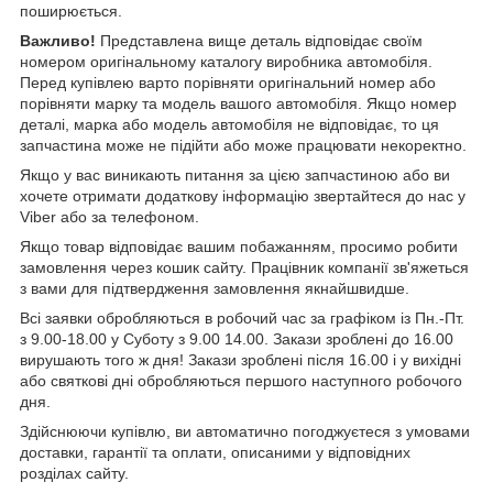
поширюється.
Важливо!
Представлена вище деталь відповідає своїм
номером оригінальному каталогу виробника автомобіля.
Перед купівлею варто порівняти оригінальний номер або
порівняти марку та модель вашого автомобіля. Якщо номер
деталі, марка або модель автомобіля не відповідає, то ця
запчастина може не підійти або може працювати некоректно.
Якщо у вас виникають питання за цією запчастиною або ви
хочете отримати додаткову інформацію звертайтеся до нас у
Viber або за телефоном.
Якщо товар відповідає вашим побажанням, просимо робити
замовлення через кошик сайту. Працівник компанії зв'яжеться
з вами для підтвердження замовлення якнайшвидше.
Всі заявки обробляються в робочий час за графіком із Пн.-Пт.
з 9.00-18.00 у Суботу з 9.00 14.00. Закази зроблені до 16.00
вирушають того ж дня! Закази зроблені після 16.00 і у вихідні
або святкові дні обробляються першого наступного робочого
дня.
Здійснюючи купівлю, ви автоматично погоджуєтеся з умовами
доставки, гарантії та оплати, описаними у відповідних
розділах сайту.