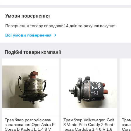
Умови повернення
Повернення товару впродовж 14 днів за рахунок покупця
Всі умови повернення
Подібні товари компанії
Трамблер розподілювач
Трамблер Volkswagen Golf
Трам
запалювання Opel Astra F
3 Vento Polo Caddy 2 Seat
запа
Corsa B Kadett E 1.4 8 V
Iboza Cordoba 1.4 8 V 1.6
Cors