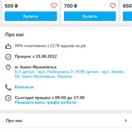
1.2 8 V 0237523015 No37
8 V 030905205ab
1.2 
500
700
650
₴
₴
0237521061 No27
Купити
Купити
Про нас
99% позитивних з 2178 відгуків за рік
Працює з 15.08.2012
м. Івано-Франківськ
Б.У деталі - вул. Набережна 9; НОВІ деталі - вул. Хіміків
5Б, Івано-Франківськ, Україна
Контакти
Сьогодні працює з 09:00 до 17:00
Показати весь графік роботи
Про нас