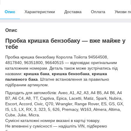
Опис
Характеристики
Доставка
Оплата
Умови п
Опис
Пробка кришка бензобаку — вже майже у
тебе
Пробка кришка бензобаку Королла Тойота 94564508,
4817840, 96351800, 96640515 — відповідає оригінальним
каталожним номерам. Деталь також може зустрічатись під
назвами:
кришка бака
,
кришка бензобака
,
кришка
паливного бака
. Штатне встановлення за правильно
підібраним артикулом.
Підходить для автомобілів: Aveo, A1, A2, A3, A4 B5, A4 B6, A4
B7, A6 C4, A8, TT, Captiva, Epica, Lacetti, Matiz, Spark, Nubira,
Escort, Accord, Civic, Q70, Wrangler, Range Rover, ES, GS, GX,
IS, LS, LX, RX, 3, 323, 5, 626, Premacy, W163, Almera, Altima,
Cube, Juke, Micra.
Сумісні каталожні номери вказані в картці товару.
Не впевнені у сумісності — надішліть VIN, підберемо