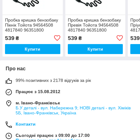
Пробка кришка бензобаку
Пробка кришка бензобаку
Проб
Пікнік Тойота 94564508
Превія Тойота 94564508
Пріу
4817840 96351800
4817840 96351800
481
539
539
539
₴
₴
Купити
Купити
Про нас
99% позитивних з 2178 відгуків за рік
Працює з 15.08.2012
м. Івано-Франківськ
Б.У деталі - вул. Набережна 9; НОВІ деталі - вул. Хіміків
5Б, Івано-Франківськ, Україна
Контакти
Сьогодні працює з 09:00 до 17:00