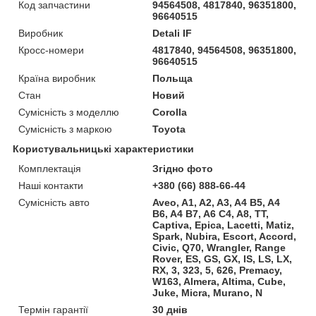
Код запчастини
94564508, 4817840, 96351800,
96640515
Виробник
Detali IF
Кросс-номери
4817840, 94564508, 96351800,
96640515
Країна виробник
Польща
Стан
Новий
Сумісність з моделлю
Corolla
Сумісність з маркою
Toyota
Користувальницькі характеристики
Комплектація
Згідно фото
Наші контакти
+380 (66) 888-66-44
Сумісність авто
Aveo, A1, A2, A3, A4 B5, A4
B6, A4 B7, A6 C4, A8, TT,
Captiva, Epica, Lacetti, Matiz,
Spark, Nubira, Escort, Accord,
Civic, Q70, Wrangler, Range
Rover, ES, GS, GX, IS, LS, LX,
RX, 3, 323, 5, 626, Premacy,
W163, Almera, Altima, Cube,
Juke, Micra, Murano, N
Термін гарантії
30 днів