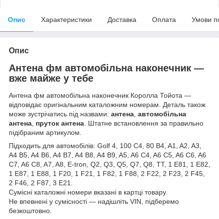
Опис
Характеристики
Доставка
Оплата
Умови п
Опис
Антена фм автомобільна наконечник —
вже майже у тебе
Антена фм автомобільна наконечник Королла Тойота —
відповідає оригінальним каталожним номерам. Деталь також
може зустрічатись під назвами:
антена
,
автомобільна
антена
,
пруток антена
. Штатне встановлення за правильно
підібраним артикулом.
Підходить для автомобілів: Golf 4, 100 C4, 80 B4, A1, A2, A3,
A4 B5, A4 B6, A4 B7, A4 B8, A4 B9, A5, A6 C4, A6 C5, A6 C6, A6
C7, A6 C8, A7, A8, E-tron, Q2, Q3, Q5, Q7, Q8, TT, 1 E81, 1 E82,
1 E87, 1 E88, 1 F20, 1 F21, 1 F82, 1 F88, 2 F22, 2 F23, 2 F45,
2 F46, 2 F87, 3 E21.
Сумісні каталожні номери вказані в картці товару.
Не впевнені у сумісності — надішліть VIN, підберемо
безкоштовно.