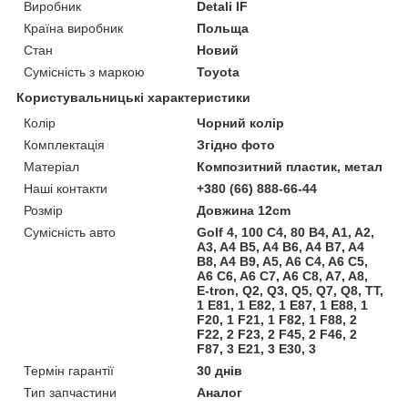
Виробник
Detali IF
Країна виробник
Польща
Стан
Новий
Сумісність з маркою
Toyota
Користувальницькі характеристики
Колір
Чорний колір
Комплектація
Згідно фото
Матеріал
Композитний пластик, метал
Наші контакти
+380 (66) 888-66-44
Розмір
Довжина 12cm
Сумісність авто
Golf 4, 100 C4, 80 B4, A1, A2,
A3, A4 B5, A4 B6, A4 B7, A4
B8, A4 B9, A5, A6 C4, A6 C5,
A6 C6, A6 C7, A6 C8, A7, A8,
E-tron, Q2, Q3, Q5, Q7, Q8, TT,
1 E81, 1 E82, 1 E87, 1 E88, 1
F20, 1 F21, 1 F82, 1 F88, 2
F22, 2 F23, 2 F45, 2 F46, 2
F87, 3 E21, 3 E30, 3
Термін гарантії
30 днів
Тип запчастини
Аналог