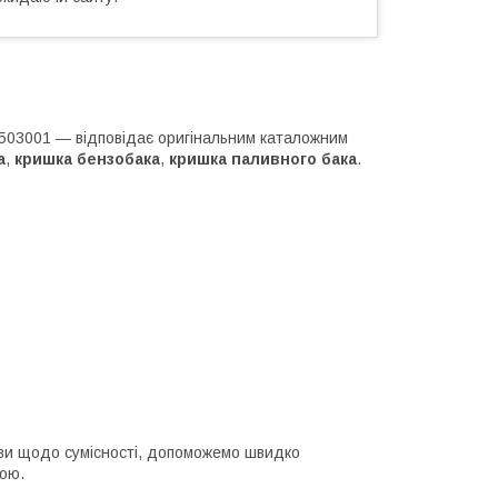
R503001 — відповідає оригінальним каталожним
а
,
кришка бензобака
,
кришка паливного бака
.
ніви щодо сумісності, допоможемо швидко
кою.