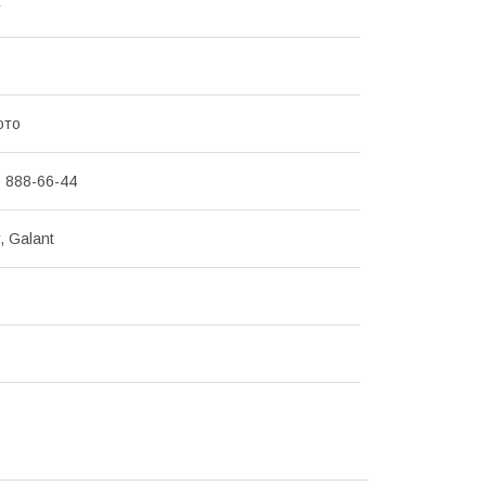
r
ото
) 888-66-44
, Galant