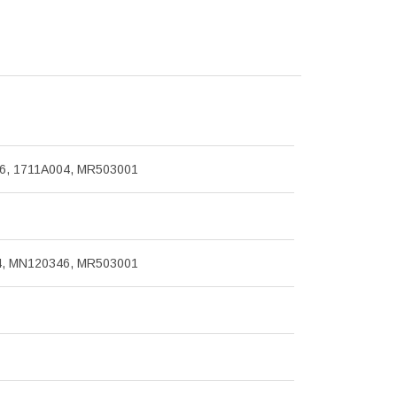
6, 1711A004, MR503001
4, MN120346, MR503001