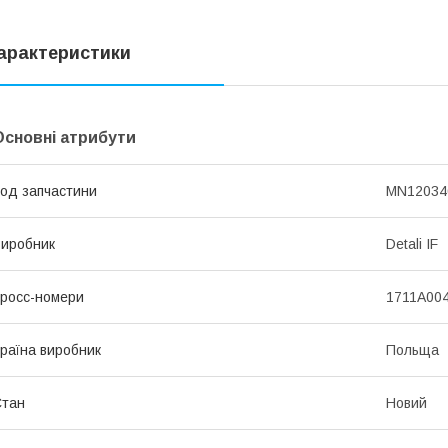
арактеристики
Основні атрибути
од запчастини
MN12034
иробник
Detali IF
росс-номери
1711A00
раїна виробник
Польща
Стан
Новий