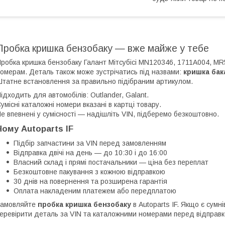
Пробка кришка бензобаку — вже майже у тебе
робка кришка бензобаку Галант Мітсубісі MN120346, 1711A004, M
омерам. Деталь також може зустрічатись під назвами:
кришка бак
татне встановлення за правильно підібраним артикулом.
ідходить для автомобілів: Outlander, Galant.
умісні каталожні номери вказані в картці товару.
е впевнені у сумісності — надішліть VIN, підберемо безкоштовно.
Чому Autoparts IF
Підбір запчастини за VIN перед замовленням
Відправка двічі на день — до 10:30 і до 16:00
Власний склад і прямі постачальники — ціна без переплат
Безкоштовне пакування з кожною відправкою
30 днів на повернення та розширена гарантія
Оплата накладеним платежем або передплатою
Замовляйте
пробка кришка бензобаку
в Autoparts IF. Якщо є сум
еревірити деталь за VIN та каталожними номерами перед відправ