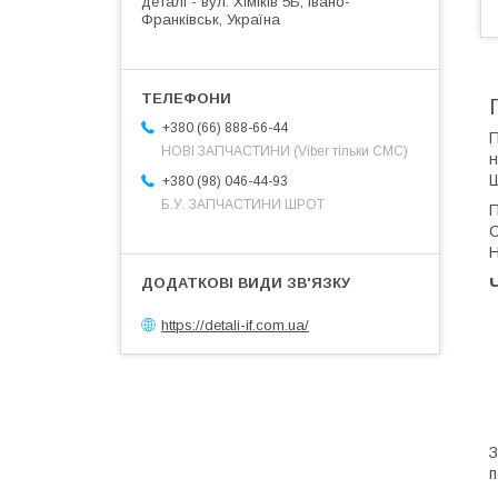
деталі - вул. Хіміків 5Б, Івано-
Франківськ, Україна
+380 (66) 888-66-44
П
НОВІ ЗАПЧАСТИНИ (Viber тільки СМС)
н
Ш
+380 (98) 046-44-93
Б.У. ЗАПЧАСТИНИ ШРОТ
П
С
Н
https://detali-if.com.ua/
п