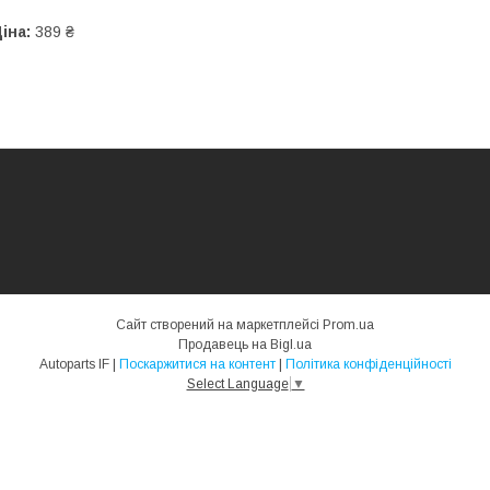
іна:
389 ₴
Сайт створений на маркетплейсі
Prom.ua
Продавець на Bigl.ua
Autoparts IF |
Поскаржитися на контент
|
Політика конфіденційності
Select Language
▼