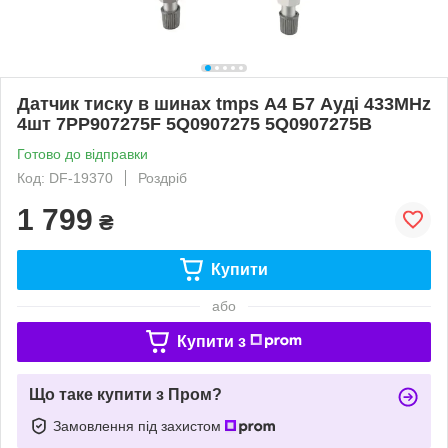
Датчик тиску в шинах tmps А4 Б7 Ауді 433MHz
4шт 7PP907275F 5Q0907275 5Q0907275B
Готово до відправки
Код: DF-19370
Роздріб
1 799
₴
Купити
або
Купити з
Що таке купити з Пром?
Замовлення під захистом