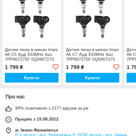
Датчик тиску в шинах tmps
Датчик тиску в шинах tmps
Датч
А6 С5 Ауді 433MHz 4шт
А6 С7 Ауді 433MHz 4шт
А6 С
7PP907275F 5Q0907275
7PP907275F 5Q0907275
7PP
5Q0907275B
5Q0907275B
5Q0
1 799
1 799
1 7
₴
₴
Купити
Купити
Про нас
99% позитивних з 2177 відгуків за рік
Працює з 15.08.2012
м. Івано-Франківськ
Б.У деталі - вул. Набережна 9; НОВІ деталі - вул. Хіміків