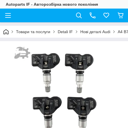
Autoparts IF - Авторозбірка нового покоління
Товари та послуги
Detali IF
Нові деталі Audi
A4 B