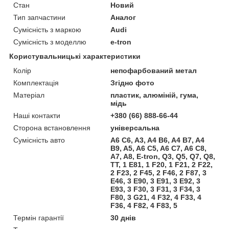
Стан
Новий
Тип запчастини
Аналог
Сумісність з маркою
Audi
Сумісність з моделлю
e-tron
Користувальницькі характеристики
Колір
непофарбований метал
Комплектація
Згідно фото
Матеріал
пластик, алюміній, гума,
мідь
Наші контакти
+380 (66) 888-66-44
Сторона встановлення
універсальна
Сумісність авто
A6 C6, A3, A4 B6, A4 B7, A4
B9, A5, A6 C5, A6 C7, A6 C8,
A7, A8, E-tron, Q3, Q5, Q7, Q8,
TT, 1 E81, 1 F20, 1 F21, 2 F22,
2 F23, 2 F45, 2 F46, 2 F87, 3
E46, 3 E90, 3 E91, 3 E92, 3
E93, 3 F30, 3 F31, 3 F34, 3
F80, 3 G21, 4 F32, 4 F33, 4
F36, 4 F82, 4 F83, 5
Термін гарантії
30 днів