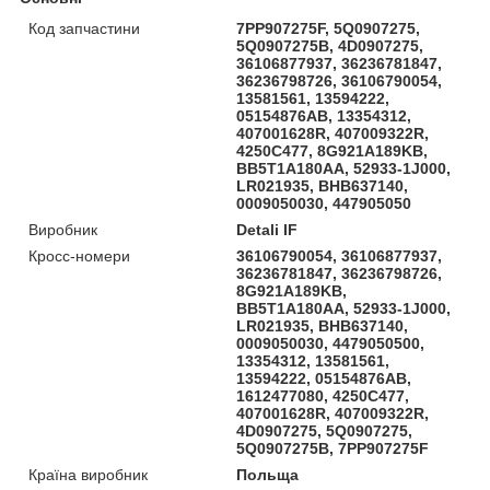
Код запчастини
7PP907275F, 5Q0907275,
5Q0907275B, 4D0907275,
36106877937, 36236781847,
36236798726, 36106790054,
13581561, 13594222,
05154876AB, 13354312,
407001628R, 407009322R,
4250C477, 8G921A189KB,
BB5T1A180AA, 52933-1J000,
LR021935, BHB637140,
0009050030, 447905050
Виробник
Detali IF
Кросс-номери
36106790054, 36106877937,
36236781847, 36236798726,
8G921A189KB,
BB5T1A180AA, 52933-1J000,
LR021935, BHB637140,
0009050030, 4479050500,
13354312, 13581561,
13594222, 05154876AB,
1612477080, 4250C477,
407001628R, 407009322R,
4D0907275, 5Q0907275,
5Q0907275B, 7PP907275F
Країна виробник
Польща