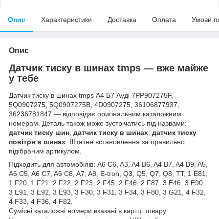
Опис
Характеристики
Доставка
Оплата
Умови п
Опис
Датчик тиску в шинах tmps — вже майже
у тебе
Датчик тиску в шинах tmps А4 Б7 Ауді 7PP907275F,
5Q0907275, 5Q0907275B, 4D0907275, 36106877937,
36236781847 — відповідає оригінальним каталожним
номерам. Деталь також може зустрічатись під назвами:
датчик тиску шин
,
датчик тиску в шинах
,
датчик тиску
повітря в шинах
. Штатне встановлення за правильно
підібраним артикулом.
Підходить для автомобілів: A6 C6, A3, A4 B6, A4 B7, A4 B9, A5,
A6 C5, A6 C7, A6 C8, A7, A8, E-tron, Q3, Q5, Q7, Q8, TT, 1 E81,
1 F20, 1 F21, 2 F22, 2 F23, 2 F45, 2 F46, 2 F87, 3 E46, 3 E90,
3 E91, 3 E92, 3 E93, 3 F30, 3 F31, 3 F34, 3 F80, 3 G21, 4 F32,
4 F33, 4 F36, 4 F82.
Сумісні каталожні номери вказані в картці товару.