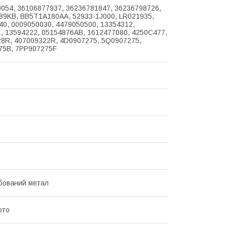
054, 36106877937, 36236781847, 36236798726,
9KB, BB5T1A180AA, 52933-1J000, LR021935,
0, 0009050030, 4479050500, 13354312,
, 13594222, 05154876AB, 1612477080, 4250C477,
8R, 407009322R, 4D0907275, 5Q0907275,
75B, 7PP907275F
бований метал
ото