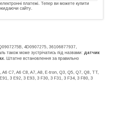
 електронні платежі. Тепер ви можете купити
окидаючи сайту.
5Q0907275B, 4D0907275, 36106877937,
ль також може зустрічатись під назвами:
датчик
ах
. Штатне встановлення за правильно
 A6 C7, A6 C8, A7, A8, E-tron, Q3, Q5, Q7, Q8, TT,
 E91, 3 E92, 3 E93, 3 F30, 3 F31, 3 F34, 3 F80, 3