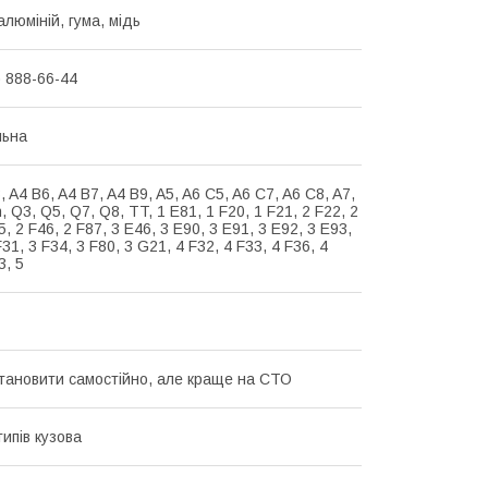
алюміній, гума, мідь
) 888-66-44
льна
, A4 B6, A4 B7, A4 B9, A5, A6 C5, A6 C7, A6 C8, A7,
n, Q3, Q5, Q7, Q8, TT, 1 E81, 1 F20, 1 F21, 2 F22, 2
5, 2 F46, 2 F87, 3 E46, 3 E90, 3 E91, 3 E92, 3 E93,
F31, 3 F34, 3 F80, 3 G21, 4 F32, 4 F33, 4 F36, 4
3, 5
тановити самостійно, але краще на СТО
типів кузова