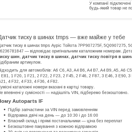
У компанії підключені
будь-який товар не п
Датчик тиску в шинах tmps — вже майже у тебе
атчик тиску в шинах tmps Ауріс Тойота 7PP907275F, 5Q0907275, 
6236781847 — відповідає оригінальним каталожним номерам. Дета
тиску шин
,
датчик тиску в шинах
,
датчик тиску повітря в шин
ідібраним артикулом.
ідходить для автомобілів: A6 C6, A3, A4 B6, A4 B7, A4 B9, A5, A6 C5,
 E81, 1 F20, 1 F21, 2 F22, 2 F23, 2 F45, 2 F46, 2 F87, 3 E46, 3 E90, 3
21, 4 F32, 4 F33, 4 F36, 4 F82.
умісні каталожні номери вказані в картці товару.
е впевнені у сумісності — надішліть VIN, підберемо безкоштовно.
Чому Autoparts IF
Підбір запчастини за VIN перед замовленням
Відправка двічі на день — до 10:30 і до 16:00
Власний склад і прямі постачальники — ціна без переплат
Безкоштовне пакування з кожною відправкою
30 днів на повернення та розширена гарантія