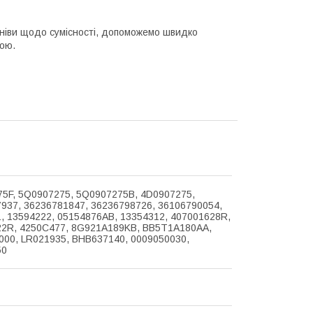
умніви щодо сумісності, допоможемо швидко
кою.
5F, 5Q0907275, 5Q0907275B, 4D0907275,
937, 36236781847, 36236798726, 36106790054,
, 13594222, 05154876AB, 13354312, 407001628R,
22R, 4250C477, 8G921A189KB, BB5T1A180AA,
000, LR021935, BHB637140, 0009050030,
50