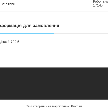
Робоча ч
точнення
17145
нформація для замовлення
іна:
1 799 ₴
Сайт створений на маркетплейсі
Prom.ua