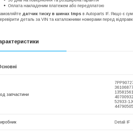
Оплата накладеним платежем або передплатою
Замовляйте
датчик тиску в шинах tmps
в Autoparts IF. Якщо є с
еревірити деталь за VIN та каталожними номерами перед відправ
арактеристики
Основні
7PP90727
36106877
13581561
од запчастини
4070093
52933-1J
4479050
иробник
Detali IF