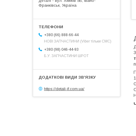
деталі - вул. Хіміків 5Б, Івано-
Франківськ, Україна
+380 (66) 888-66-44
НОВІ ЗАПЧАСТИНИ (Viber тільки СМС)
Д
+380 (98) 046-44-93
3
Б.У. ЗАПЧАСТИНИ ШРОТ
п
П
1
G
https://detali-if.com.ua/
С
Н