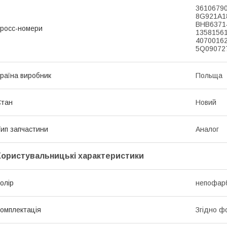
36106790
8G921A18
BHB63714
росс-номери
13581561
40700162
5Q09072
раїна виробник
Польща
Стан
Новий
ип запчастини
Аналог
Користувальницькі характеристики
олір
непофар
омплектація
Згідно ф