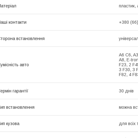
атеріал
пластик, 
аші контакти
+380 (66
торона встановлення
універса
A6 C6, A3
A8, E-tro
умісність авто
F23, 2 F4
3 F30, 3 
F82, 4 F8
ермін гарантії
30 днів
ип встановлення
можна вс
ип кузова
для всіх 