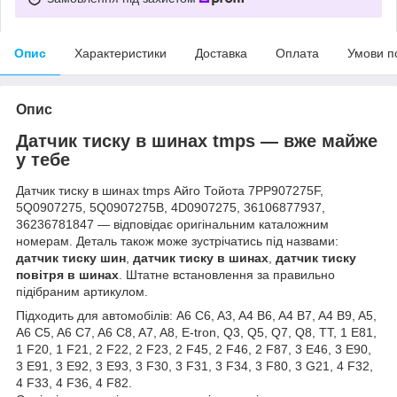
Опис
Характеристики
Доставка
Оплата
Умови п
Опис
Датчик тиску в шинах tmps — вже майже
у тебе
Датчик тиску в шинах tmps Айго Тойота 7PP907275F,
5Q0907275, 5Q0907275B, 4D0907275, 36106877937,
36236781847 — відповідає оригінальним каталожним
номерам. Деталь також може зустрічатись під назвами:
датчик тиску шин
,
датчик тиску в шинах
,
датчик тиску
повітря в шинах
. Штатне встановлення за правильно
підібраним артикулом.
Підходить для автомобілів: A6 C6, A3, A4 B6, A4 B7, A4 B9, A5,
A6 C5, A6 C7, A6 C8, A7, A8, E-tron, Q3, Q5, Q7, Q8, TT, 1 E81,
1 F20, 1 F21, 2 F22, 2 F23, 2 F45, 2 F46, 2 F87, 3 E46, 3 E90,
3 E91, 3 E92, 3 E93, 3 F30, 3 F31, 3 F34, 3 F80, 3 G21, 4 F32,
4 F33, 4 F36, 4 F82.