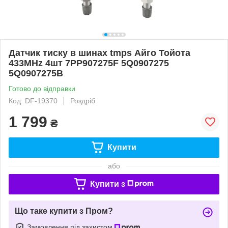
Датчик тиску в шинах tmps Айго Тойота
433MHz 4шт 7PP907275F 5Q0907275
5Q0907275B
Готово до відправки
Код: DF-19370
Роздріб
1 799
₴
Купити
або
Купити з
Що таке купити з Пром?
Замовлення під захистом