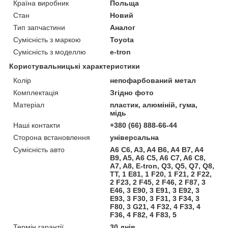
Країна виробник
Польща
Стан
Новий
Тип запчастини
Аналог
Сумісність з маркою
Toyota
Сумісність з моделлю
e-tron
Користувальницькі характеристики
Колір
непофарбований метал
Комплектація
Згідно фото
Матеріал
пластик, алюміній, гума,
мідь
Наші контакти
+380 (66) 888-66-44
Сторона встановлення
універсальна
Сумісність авто
A6 C6, A3, A4 B6, A4 B7, A4
B9, A5, A6 C5, A6 C7, A6 C8,
A7, A8, E-tron, Q3, Q5, Q7, Q8,
TT, 1 E81, 1 F20, 1 F21, 2 F22,
2 F23, 2 F45, 2 F46, 2 F87, 3
E46, 3 E90, 3 E91, 3 E92, 3
E93, 3 F30, 3 F31, 3 F34, 3
F80, 3 G21, 4 F32, 4 F33, 4
F36, 4 F82, 4 F83, 5
Термін гарантії
30 днів