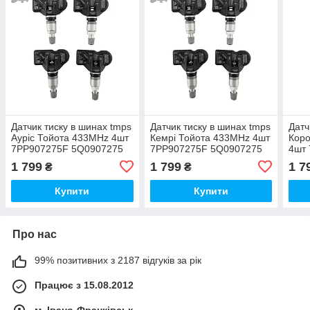
Датчик тиску в шинах tmps
Датчик тиску в шинах tmps
Датч
Ауріс Тойота 433MHz 4шт
Кемрі Тойота 433MHz 4шт
Кор
7PP907275F 5Q0907275
7PP907275F 5Q0907275
4шт
5Q0907275B
5Q0907275B
5Q0
1 799
1 799
1 7
₴
₴
Купити
Купити
Про нас
99% позитивних з 2187 відгуків за рік
Працює з 15.08.2012
м. Івано-Франківськ