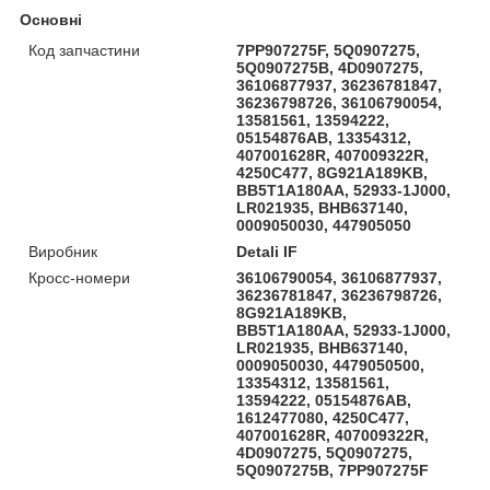
Основні
Код запчастини
7PP907275F, 5Q0907275,
5Q0907275B, 4D0907275,
36106877937, 36236781847,
36236798726, 36106790054,
13581561, 13594222,
05154876AB, 13354312,
407001628R, 407009322R,
4250C477, 8G921A189KB,
BB5T1A180AA, 52933-1J000,
LR021935, BHB637140,
0009050030, 447905050
Виробник
Detali IF
Кросс-номери
36106790054, 36106877937,
36236781847, 36236798726,
8G921A189KB,
BB5T1A180AA, 52933-1J000,
LR021935, BHB637140,
0009050030, 4479050500,
13354312, 13581561,
13594222, 05154876AB,
1612477080, 4250C477,
407001628R, 407009322R,
4D0907275, 5Q0907275,
5Q0907275B, 7PP907275F