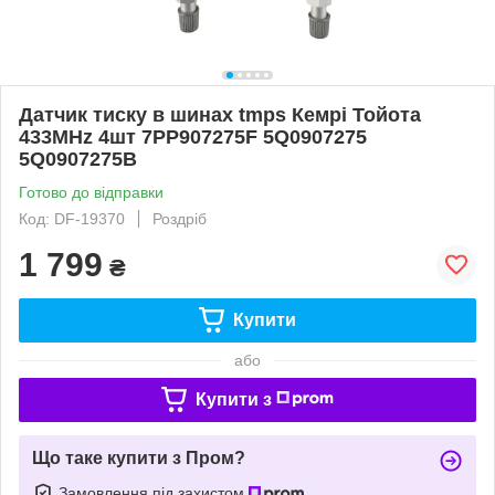
Датчик тиску в шинах tmps Кемрі Тойота
433MHz 4шт 7PP907275F 5Q0907275
5Q0907275B
Готово до відправки
Код: DF-19370
Роздріб
1 799
₴
Купити
або
Купити з
Що таке купити з Пром?
Замовлення під захистом