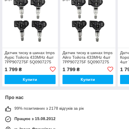
Датчик тиску в шинах tmps
Датчик тиску в шинах tmps
Датч
Ауріс Тойота 433MHz 4шт
Айго Тойота 433MHz 4шт
Кор
7PP907275F 5Q0907275
7PP907275F 5Q0907275
4шт
5Q0907275B
5Q0907275B
5Q0
1 799
1 799
1 7
₴
₴
Купити
Купити
Про нас
99% позитивних з 2178 відгуків за рік
Працює з 15.08.2012
м. Івано-Франківськ