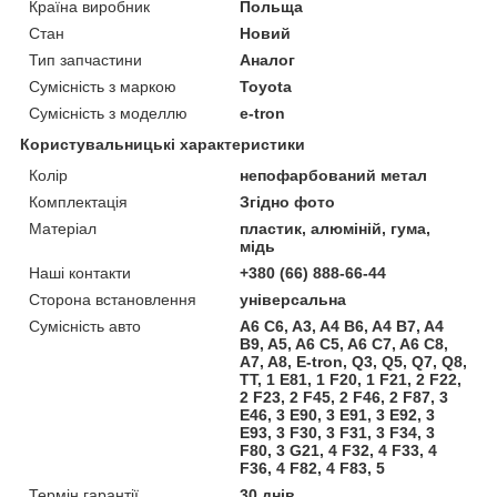
Країна виробник
Польща
Стан
Новий
Тип запчастини
Аналог
Сумісність з маркою
Toyota
Сумісність з моделлю
e-tron
Користувальницькі характеристики
Колір
непофарбований метал
Комплектація
Згідно фото
Матеріал
пластик, алюміній, гума,
мідь
Наші контакти
+380 (66) 888-66-44
Сторона встановлення
універсальна
Сумісність авто
A6 C6, A3, A4 B6, A4 B7, A4
B9, A5, A6 C5, A6 C7, A6 C8,
A7, A8, E-tron, Q3, Q5, Q7, Q8,
TT, 1 E81, 1 F20, 1 F21, 2 F22,
2 F23, 2 F45, 2 F46, 2 F87, 3
E46, 3 E90, 3 E91, 3 E92, 3
E93, 3 F30, 3 F31, 3 F34, 3
F80, 3 G21, 4 F32, 4 F33, 4
F36, 4 F82, 4 F83, 5
Термін гарантії
30 днів