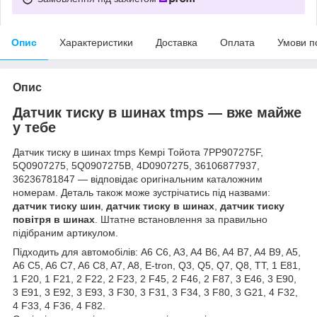
Опис
Характеристики
Доставка
Оплата
Умови п
Опис
Датчик тиску в шинах tmps — вже майже
у тебе
Датчик тиску в шинах tmps Кемрі Тойота 7PP907275F,
5Q0907275, 5Q0907275B, 4D0907275, 36106877937,
36236781847 — відповідає оригінальним каталожним
номерам. Деталь також може зустрічатись під назвами:
датчик тиску шин
,
датчик тиску в шинах
,
датчик тиску
повітря в шинах
. Штатне встановлення за правильно
підібраним артикулом.
Підходить для автомобілів: A6 C6, A3, A4 B6, A4 B7, A4 B9, A5,
A6 C5, A6 C7, A6 C8, A7, A8, E-tron, Q3, Q5, Q7, Q8, TT, 1 E81,
1 F20, 1 F21, 2 F22, 2 F23, 2 F45, 2 F46, 2 F87, 3 E46, 3 E90,
3 E91, 3 E92, 3 E93, 3 F30, 3 F31, 3 F34, 3 F80, 3 G21, 4 F32,
4 F33, 4 F36, 4 F82.