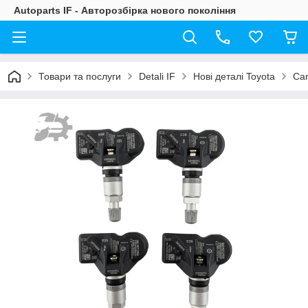
Autoparts IF - Авторозбірка нового покоління
Товари та послуги
Detali IF
Нові деталі Toyota
Ca