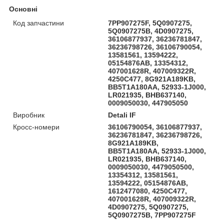
Основні
Код запчастини
7PP907275F, 5Q0907275,
5Q0907275B, 4D0907275,
36106877937, 36236781847,
36236798726, 36106790054,
13581561, 13594222,
05154876AB, 13354312,
407001628R, 407009322R,
4250C477, 8G921A189KB,
BB5T1A180AA, 52933-1J000,
LR021935, BHB637140,
0009050030, 447905050
Виробник
Detali IF
Кросс-номери
36106790054, 36106877937,
36236781847, 36236798726,
8G921A189KB,
BB5T1A180AA, 52933-1J000,
LR021935, BHB637140,
0009050030, 4479050500,
13354312, 13581561,
13594222, 05154876AB,
1612477080, 4250C477,
407001628R, 407009322R,
4D0907275, 5Q0907275,
5Q0907275B, 7PP907275F