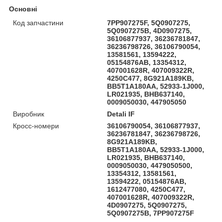
Основні
Код запчастини
7PP907275F, 5Q0907275,
5Q0907275B, 4D0907275,
36106877937, 36236781847,
36236798726, 36106790054,
13581561, 13594222,
05154876AB, 13354312,
407001628R, 407009322R,
4250C477, 8G921A189KB,
BB5T1A180AA, 52933-1J000,
LR021935, BHB637140,
0009050030, 447905050
Виробник
Detali IF
Кросс-номери
36106790054, 36106877937,
36236781847, 36236798726,
8G921A189KB,
BB5T1A180AA, 52933-1J000,
LR021935, BHB637140,
0009050030, 4479050500,
13354312, 13581561,
13594222, 05154876AB,
1612477080, 4250C477,
407001628R, 407009322R,
4D0907275, 5Q0907275,
5Q0907275B, 7PP907275F