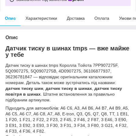
Опис
Характеристики
Доставка
Оплата
Умови п
Опис
Датчик тиску в шинах tmps — вже майже
у тебе
Датчик тиску в шинах tmps Королла Тойота 7PP907275F,
5Q0907275, 5Q0907275B, 4D0907275, 36106877937,
36236781847 — відповідає оригінальним каталожним
номерам. Деталь також може зустрічатись під назвами:
датчик тиску шин
,
датчик тиску в шинах
,
датчик тиску
повітря в шинах
. Штатне встановлення за правильно
підібраним артикулом.
Підходить для автомобілів: A6 C6, A3, A4 B6, A4 B7, A4 B9, A5,
A6 C5, A6 C7, A6 C8, A7, A8, E-tron, Q3, Q5, Q7, Q8, TT, 1 E81,
1 F20, 1 F21, 2 F22, 2 F23, 2 F45, 2 F46, 2 F87, 3 E46, 3 E90,
3 E91, 3 E92, 3 E93, 3 F30, 3 F31, 3 F34, 3 F80, 3 G21, 4 F32,
4 F33, 4 F36, 4 F82.