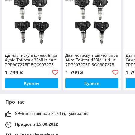
Датчик тиску в шинах tmps
Датчик тиску в шинах tmps
Датч
Ауріс Тойота 433MHz 4шт
Айго Тойота 433MHz 4шт
Кемр
7PP907275F 5Q0907275
7PP907275F 5Q0907275
7PP
5Q0907275B
5Q0907275B
5Q0
1 799
1 799
1 7
₴
₴
Купити
Купити
Про нас
99% позитивних з 2178 відгуків за рік
Працює з 15.08.2012
м. Івано-Франківськ