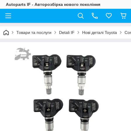
Autoparts IF - Авторозбірка нового покоління
Товари та послуги
Detali IF
Нові деталі Toyota
Cor