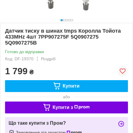
Датчик тиску в шинах tmps Королла Тойота
433MHz 4шт 7PP907275F 5Q0907275
5Q0907275B
Готово до відправки
Код: DF-19370
Роздріб
1 799
₴
Купити
або
Купити з
Що таке купити з Пром?
Замовлення під захистом