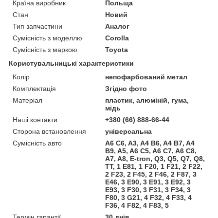
Країна виробник
Польща
Стан
Новий
Тип запчастини
Аналог
Сумісність з моделлю
Corolla
Сумісність з маркою
Toyota
Користувальницькі характеристики
Колір
непофарбований метал
Комплектація
Згідно фото
Матеріал
пластик, алюміній, гума,
мідь
Наші контакти
+380 (66) 888-66-44
Сторона встановлення
універсальна
Сумісність авто
A6 C6, A3, A4 B6, A4 B7, A4
B9, A5, A6 C5, A6 C7, A6 C8,
A7, A8, E-tron, Q3, Q5, Q7, Q8,
TT, 1 E81, 1 F20, 1 F21, 2 F22,
2 F23, 2 F45, 2 F46, 2 F87, 3
E46, 3 E90, 3 E91, 3 E92, 3
E93, 3 F30, 3 F31, 3 F34, 3
F80, 3 G21, 4 F32, 4 F33, 4
F36, 4 F82, 4 F83, 5
Термін гарантії
30 днів