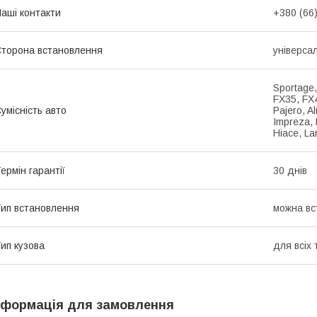
аші контакти
+380 (66
торона встановлення
універса
Sportage,
FX35, FX4
умісність авто
Pajero, Al
Impreza, 
Hiace, La
ермін гарантії
30 днів
ип встановлення
можна вс
ип кузова
для всіх 
нформація для замовлення