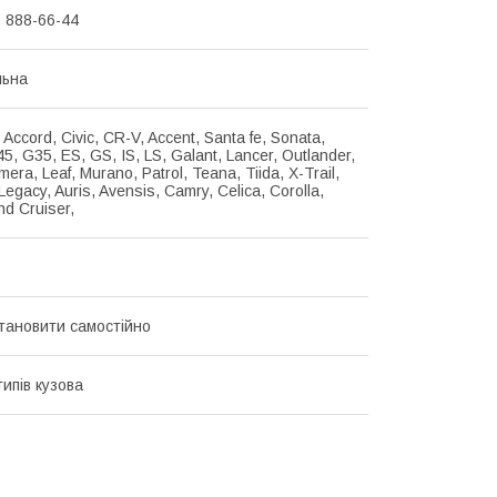
) 888-66-44
льна
 Accord, Civic, CR-V, Accent, Santa fe, Sonata,
5, G35, ES, GS, IS, LS, Galant, Lancer, Outlander,
mera, Leaf, Murano, Patrol, Teana, Tiida, X-Trail,
Legacy, Auris, Avensis, Camry, Celica, Corolla,
nd Cruiser,
тановити самостійно
типів кузова