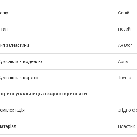
олір
Синій
Стан
Новий
ип запчастини
Аналог
умісність з моделлю
Auris
умісність з маркою
Toyota
Користувальницькі характеристики
омплектація
Згідно ф
атеріал
Пластик