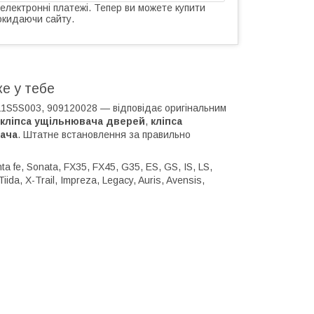
 електронні платежі. Тепер ви можете купити
окидаючи сайту.
е у тебе
11S5S003, 909120028 — відповідає оригінальним
кліпса ущільнювача дверей
,
кліпса
вача
. Штатне встановлення за правильно
ta fe, Sonata, FX35, FX45, G35, ES, GS, IS, LS,
iida, X-Trail, Impreza, Legacy, Auris, Avensis,