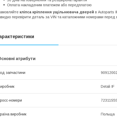
Оплата накладеним платежем або передплатою
Замовляйте
кліпса кріплення ущільнювача дверей
в Autoparts 
видко перевірити деталь за VIN та каталожними номерами перед 
арактеристики
Основні атрибути
од запчастини
90912002
иробник
Detali IF
росс-номери
72311S5S
раїна виробник
Польща