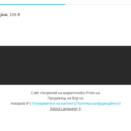
іна:
109 ₴
Сайт створений на маркетплейсі
Prom.ua
Продавець на Bigl.ua
Autoparts IF |
Поскаржитися на контент
|
Політика конфіденційності
Select Language
▼