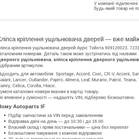
У компанії підключені
будь-який товар не п
Кліпса кріплення ущільнювача дверей — вже майж
ліпса кріплення ущільнювача дверей Ауріс Тойота 909120023, 723
аталожним номерам. Деталь також може зустрічатись під назвами:
дверного ущільнювача
,
кліпса кріплення дверного ущільню
ідібраним артикулом.
ідходить для автомобілів: Sportage, Accord, Civic, CR-V, Accent, San
alant, Lancer, Outlander, Pajero, Almera, Leaf, Murano, Patrol, Teana, T
amry, Celica, Corolla, Hiace.
умісні каталожні номери вказані в картці товару.
е впевнені у сумісності — надішліть VIN, підберемо безкоштовно.
Чому Autoparts IF
Підбір запчастини за VIN перед замовленням
Відправка двічі на день — до 10:30 і до 16:00
Власний склад і прямі постачальники — ціна без переплат
Безкоштовне пакування з кожною відправкою
30 днів на повернення та розширена гарантія