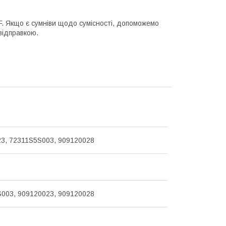
IF. Якщо є сумніви щодо сумісності, допоможемо
відправкою.
3, 72311S5S003, 909120028
003, 909120023, 909120028