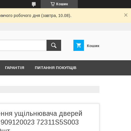
Кошик
ижчого робочого дня (завтра, 10.08).
Кошик
ГАРАНТІЯ
ПИТАННЯ ПОКУПЦІВ
лення ущільнювача дверей
а 909120023 72311S5S003