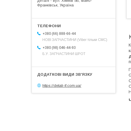
деталі - вул. Хіміків 5Б, Івано-
Франківськ, Україна
+380 (66) 888-66-44
НОВІ ЗАПЧАСТИНИ (Viber тільки СМС)
К
+380 (98) 046-44-93
к
Б.У. ЗАПЧАСТИНИ ШРОТ
п
П
G
C
https://detali-if.com.ua/
С
Н