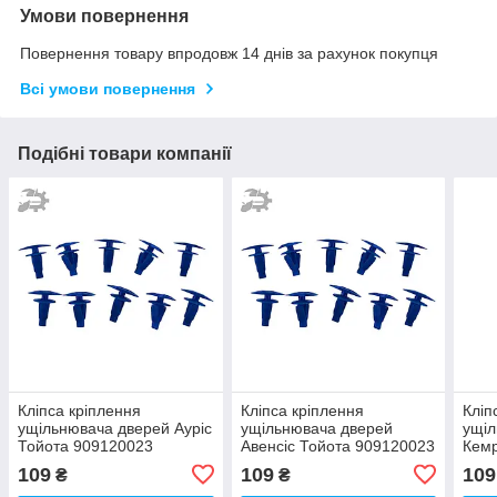
Умови повернення
Повернення товару впродовж 14 днів за рахунок покупця
Всі умови повернення
Подібні товари компанії
Кліпса кріплення
Кліпса кріплення
Кліп
ущільнювача дверей Ауріс
ущільнювача дверей
ущіл
Тойота 909120023
Авенсіс Тойота 909120023
Кемр
72311S5S003 909120028
72311S5S003 909120028
723
109
109
109
₴
₴
10шт
10шт
10ш