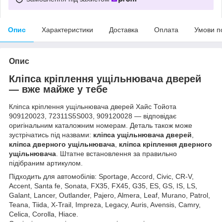
Опис
Характеристики
Доставка
Оплата
Умови п
Опис
Кліпса кріплення ущільнювача дверей
— вже майже у тебе
Кліпса кріплення ущільнювача дверей Хайс Тойота
909120023, 72311S5S003, 909120028 — відповідає
оригінальним каталожним номерам. Деталь також може
зустрічатись під назвами:
кліпса ущільнювача дверей
,
кліпса дверного ущільнювача
,
кліпса кріплення дверного
ущільнювача
. Штатне встановлення за правильно
підібраним артикулом.
Підходить для автомобілів: Sportage, Accord, Civic, CR-V,
Accent, Santa fe, Sonata, FX35, FX45, G35, ES, GS, IS, LS,
Galant, Lancer, Outlander, Pajero, Almera, Leaf, Murano, Patrol,
Teana, Tiida, X-Trail, Impreza, Legacy, Auris, Avensis, Camry,
Celica, Corolla, Hiace.