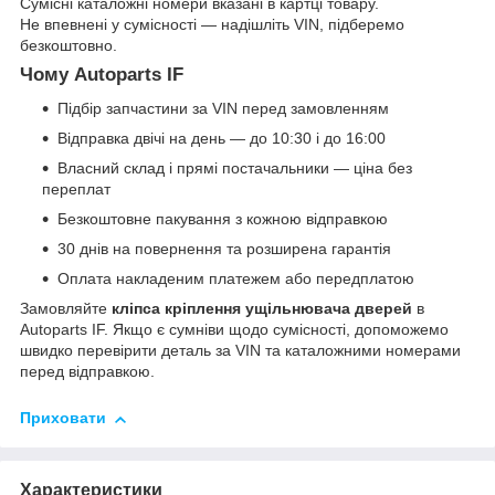
Сумісні каталожні номери вказані в картці товару.
Не впевнені у сумісності — надішліть VIN, підберемо
безкоштовно.
Чому Autoparts IF
Підбір запчастини за VIN перед замовленням
Відправка двічі на день — до 10:30 і до 16:00
Власний склад і прямі постачальники — ціна без
переплат
Безкоштовне пакування з кожною відправкою
30 днів на повернення та розширена гарантія
Оплата накладеним платежем або передплатою
Замовляйте
кліпса кріплення ущільнювача дверей
в
Autoparts IF. Якщо є сумніви щодо сумісності, допоможемо
швидко перевірити деталь за VIN та каталожними номерами
перед відправкою.
Приховати
Характеристики