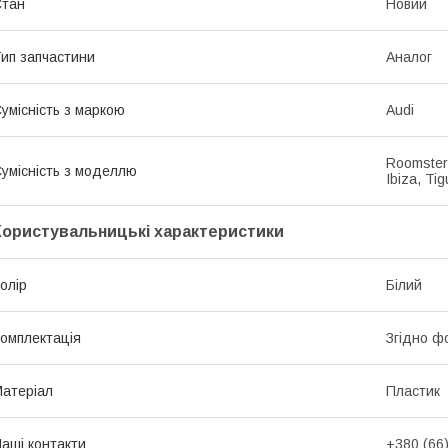
Стан
Новий
ип запчастини
Аналог
умісність з маркою
Audi
Roomster,
умісність з моделлю
Ibiza, Tig
Користувальницькі характеристики
олір
Білий
омплектація
Згідно ф
атеріал
Пластик
аші контакти
+380 (66