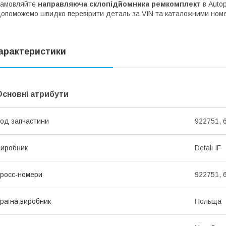
Замовляйте
направляюча склопідйомника ремкомплект
в Autop
опоможемо швидко перевірити деталь за VIN та каталожними ном
арактеристики
Основні атрибути
од запчастини
922751, 
иробник
Detali IF
росс-номери
922751, 
раїна виробник
Польща