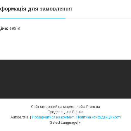
нформація для замовлення
іна:
199 ₴
Сайт створений на маркетплейсі
Prom.ua
Продавець на Bigl.ua
Autoparts IF |
Поскаржитися на контент
|
Політика конфіденційності
Select Language
▼