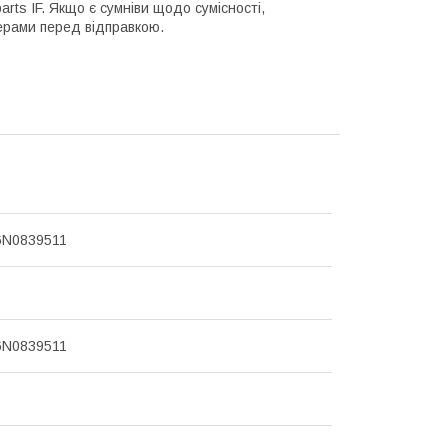
arts IF. Якщо є сумніви щодо сумісності,
ерами перед відправкою.
6N0839511
6N0839511