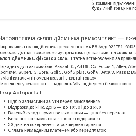
У компанії підключені
будь-який товар не п
Направляюча склопідйомника ремкомплект — вже
аправляюча склопідйомника ремкомплект А4 Б8 Ауді 922751, 6N08
омерам. Деталь також може зустрічатись під назвами:
плаваюча к
склопідйомника
,
фіксатор скла
. Штатне встановлення за правил
ідходить для автомобілів: Passat B5, A4 B8, C5, Focus 1, Altea, Alteca
oomster, SuperB 3, Bora, Golf 5, Golf 5 plus, Golf 6, Jetta 3, Passat B
умісні каталожні номери вказані в картці товару.
е впевнені у сумісності — надішліть VIN, підберемо безкоштовно.
Чому Autoparts IF
Підбір запчастини за VIN перед замовленням
Відправка двічі на день — до 10:30 і до 16:00
Власний склад і прямі постачальники — ціна без переплат
Безкоштовне пакування з кожною відправкою
30 днів на повернення та розширена гарантія
Оплата накладеним платежем або передплатою