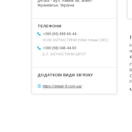
деталі - вул. Хіміків 5Б, Івано-
Франківськ, Україна
+380 (66) 888-66-44
НОВІ ЗАПЧАСТИНИ (Viber тільки СМС)
Н
+380 (98) 046-44-93
н
Б.У. ЗАПЧАСТИНИ ШРОТ
П
R
С
Н
https://detali-if.com.ua/