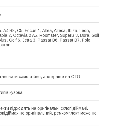
у
, A4 B8, C5, Focus 1, Altea, Alteca, Ibiza, Leon,
abia 2, Octavia 2 A5, Roomster, SuperB 3, Bora, Golf
plus, Golf 6, Jetta 3, Passat B6, Passat B7, Polo,
Touran
тановити самостійно, але краще на СТО
типів кузова
кти підходять на оригінальні склопідіймачі.
опідіймач не оригінальний, ремкомплект може не