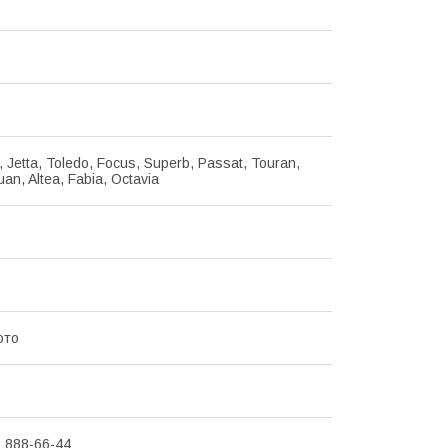
 Jetta, Toledo, Focus, Superb, Passat, Touran,
uan, Altea, Fabia, Octavia
ото
) 888-66-44