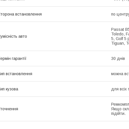
торона встановлення
по центр
Passat B5
Toledo, F
умісність авто
5, Golf 5 
Tiguan, 
ермін гарантії
30 днів
ип встановлення
можна вс
ип кузова
для всіх 
Ремкомпле
точнення
Якщо скл
підійти.