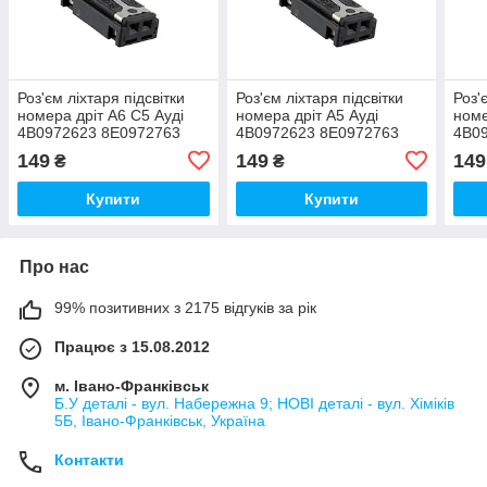
Роз'єм ліхтаря підсвітки
Роз'єм ліхтаря підсвітки
Роз'
номера дріт А6 С5 Ауді
номера дріт А5 Ауді
номе
4B0972623 8E0972763
4B0972623 8E0972763
4B0
149
149
149
₴
₴
Купити
Купити
Про нас
99% позитивних з 2175 відгуків за рік
Працює з 15.08.2012
м. Івано-Франківськ
Б.У деталі - вул. Набережна 9; НОВІ деталі - вул. Хіміків
5Б, Івано-Франківськ, Україна
Контакти