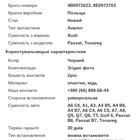
Кросс-номери
4B0972623, 8E0972763
Країна виробник
Польща
Стан
Новий
Тип запчастини
Аналог
Сумісність з маркою
Audi
Сумісність з моделлю
Passat, Touareg
Користувальницькі характеристики
Колір
Чорний
Комплектація
Згідно фото
Кількість контактів
2pin
Матеріал
пластик, мідь
Наші контакти
+380 (66) 888-66-44
Сторона встановлення
універсальна
Сумісність авто
A6 C6, A1, A3, A4 B5, A4 B6,
A4 B7, A6 C4, A6 C5, A7, A8,
Q5, Q7, Q8, TT, Golf 6, Passat
B6, Passat B7, Touareg
Термін гарантії
30 днів
Тип встановлення
можна встановити