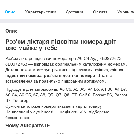
Опис
Характеристики
Доставка
Оплата
Умови п
Опис
Роз'єм ліхтаря підсвітки номера дріт —
вже майже у тебе
Роз'єм ліхтаря підсвітки номера дріт А6 С4 Ауді 4B0972623,
8E0972763 — відповідає оригінальним каталожним номерам.
Деталь також може зустрічатись під назвами:
фішка
,
фішка
підсвітки номера
,
роз'єм підсвітки номера
. Штатне
встановлення за правильно підібраним артикулом.
Підходить для автомобілів: A6 C6, A1, A3, A4 B5, A4 B6, A4 B7,
A6 C4, A6 C5, A7, A8, Q5, Q7, Q8, TT, Golf 6, Passat B6, Passat
B7, Touareg.
Сумісні каталожні номери вказані в картці товару.
Не впевнені у сумісності — надішліть VIN, підберемо
безкоштовно.
Чому Autoparts IF