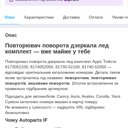
Опис
Характеристики
Доставка
Оплата
Умови п
Опис
Повторювач поворота дзеркала лед
комплект — вже майже у тебе
Повторювач поворота дзеркала лед комплект Ауріс Тойота
8173052100, 8174052050, 81730-52100, 81740-52050 —
відповідає оригінальним каталожним номерам. Деталь також
може зустрічатись під назвами:
поворотник
,
повторювач
поворотів
,
вказівник поворотів
. Штатне встановлення за
правильно підібраним артикулом.
Підходить для автомобілів: Camry, Auris, Avalon, Corolla, Yaris.
Сумісні каталожні номери вказані в картці товару.
Не впевнені у сумісності — надішліть VIN, підберемо
безкоштовно.
Чому Autoparts IF