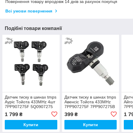
Повернення товару впродовж 14 днів за рахунок покупця
Всі умови повернення
Подібні товари компанії
Датчик тиску в шинах tmps
Датчик тиску в шинах tmps
Датч
Ауріс Тойота 433MHz 4шт
Авенсіс Тойота 433MHz
Айго
7PP907275F 5Q0907275
7PP907275F 7PP907275B
7PP
5Q0907275B
4F0907275 4F0907275D
5Q0
1 799
399
1 7
₴
₴
Купити
Купити