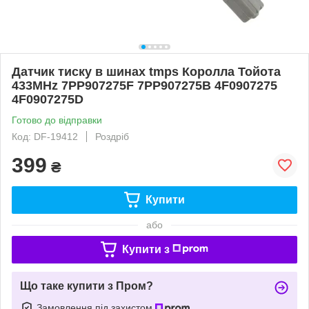
Датчик тиску в шинах tmps Королла Тойота
433MHz 7PP907275F 7PP907275B 4F0907275
4F0907275D
Готово до відправки
Код: DF-19412
Роздріб
399
₴
Купити
або
Купити з
Що таке купити з Пром?
Замовлення під захистом