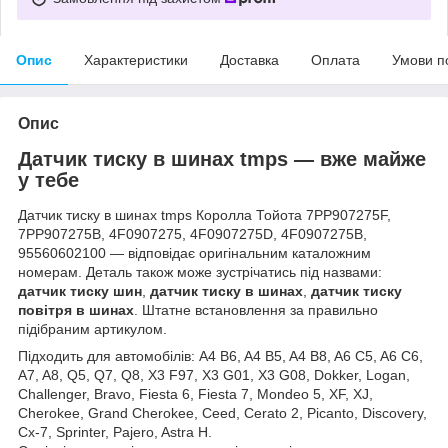
Опис
Характеристики
Доставка
Оплата
Умови п
Опис
Датчик тиску в шинах tmps — вже майже
у тебе
Датчик тиску в шинах tmps Королла Тойота 7PP907275F,
7PP907275B, 4F0907275, 4F0907275D, 4F0907275B,
95560602100 — відповідає оригінальним каталожним
номерам. Деталь також може зустрічатись під назвами:
датчик тиску шин
,
датчик тиску в шинах
,
датчик тиску
повітря в шинах
. Штатне встановлення за правильно
підібраним артикулом.
Підходить для автомобілів: A4 B6, A4 B5, A4 B8, A6 C5, A6 C6,
A7, A8, Q5, Q7, Q8, X3 F97, X3 G01, X3 G08, Dokker, Logan,
Challenger, Bravo, Fiesta 6, Fiesta 7, Mondeo 5, XF, XJ,
Cherokee, Grand Cherokee, Ceed, Cerato 2, Picanto, Discovery,
Cx-7, Sprinter, Pajero, Astra H.