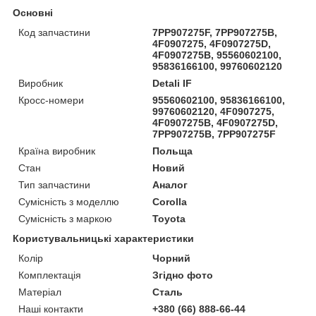
Основні
Код запчастини
7PP907275F, 7PP907275B,
4F0907275, 4F0907275D,
4F0907275B, 95560602100,
95836166100, 99760602120
Виробник
Detali IF
Кросс-номери
95560602100, 95836166100,
99760602120, 4F0907275,
4F0907275B, 4F0907275D,
7PP907275B, 7PP907275F
Країна виробник
Польща
Стан
Новий
Тип запчастини
Аналог
Сумісність з моделлю
Corolla
Сумісність з маркою
Toyota
Користувальницькі характеристики
Колір
Чорний
Комплектація
Згідно фото
Матеріал
Сталь
Наші контакти
+380 (66) 888-66-44