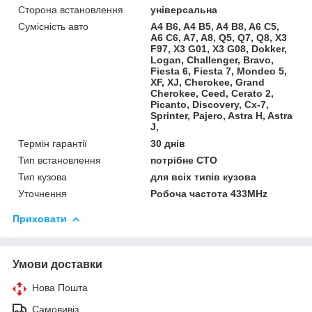
Сторона встановлення
універсальна
Сумісність авто
A4 B6, A4 B5, A4 B8, A6 C5,
A6 C6, A7, A8, Q5, Q7, Q8, X3
F97, X3 G01, X3 G08, Dokker,
Logan, Challenger, Bravo,
Fiesta 6, Fiesta 7, Mondeo 5,
XF, XJ, Cherokee, Grand
Cherokee, Ceed, Cerato 2,
Picanto, Discovery, Cx-7,
Sprinter, Pajero, Astra H, Astra
J,
Термін гарантії
30 днів
Тип встановлення
потрібне СТО
Тип кузова
для всіх типів кузова
Уточнення
Робоча частота 433MHz
Приховати
Умови доставки
Нова Пошта
Самовивіз