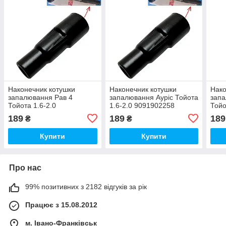
Наконечник котушки
Наконечник котушки
Нако
запалювання Рав 4
запалювання Ауріс Тойота
зап
Тойота 1.6-2.0
1.6-2.0 9091902258
Тойо
9091902258 9091902252
9091902252 90919C2003
909
189
189
189
₴
₴
90919C2003
909
Купити
Купити
Про нас
99% позитивних з 2182 відгуків за рік
Працює з 15.08.2012
м. Івано-Франківськ