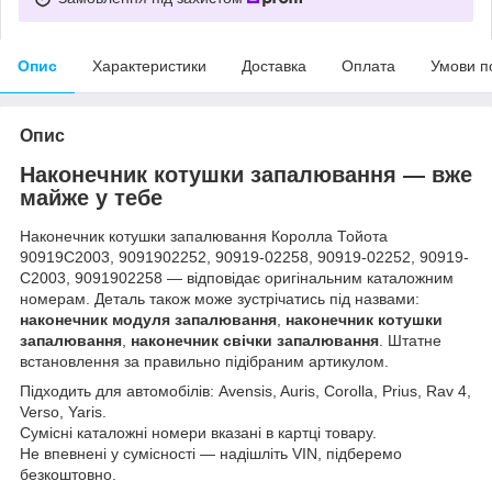
Опис
Характеристики
Доставка
Оплата
Умови п
Опис
Наконечник котушки запалювання — вже
майже у тебе
Наконечник котушки запалювання Королла Тойота
90919C2003, 9091902252, 90919-02258, 90919-02252, 90919-
C2003, 9091902258 — відповідає оригінальним каталожним
номерам. Деталь також може зустрічатись під назвами:
наконечник модуля запалювання
,
наконечник котушки
запалювання
,
наконечник свічки запалювання
. Штатне
встановлення за правильно підібраним артикулом.
Підходить для автомобілів: Avensis, Auris, Corolla, Prius, Rav 4,
Verso, Yaris.
Сумісні каталожні номери вказані в картці товару.
Не впевнені у сумісності — надішліть VIN, підберемо
безкоштовно.