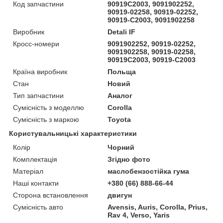
Код запчастини
90919C2003, 9091902252,
90919-02258, 90919-02252,
90919-C2003, 9091902258
Виробник
Detali IF
Кросс-номери
9091902252, 90919-02252,
9091902258, 90919-02258,
90919C2003, 90919-C2003
Країна виробник
Польща
Стан
Новий
Тип запчастини
Аналог
Сумісність з моделлю
Corolla
Сумісність з маркою
Toyota
Користувальницькі характеристики
Колір
Чорний
Комплектація
Згідно фото
Матеріал
маслобензостійка гума
Наші контакти
+380 (66) 888-66-44
Сторона встановлення
двигун
Сумісність авто
Avensis, Auris, Corolla, Prius,
Rav 4, Verso, Yaris