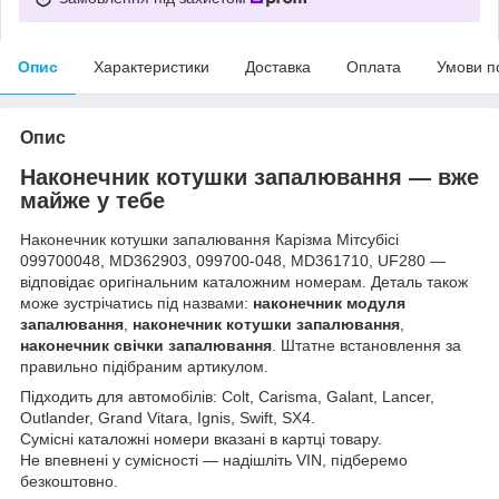
Опис
Характеристики
Доставка
Оплата
Умови п
Опис
Наконечник котушки запалювання — вже
майже у тебе
Наконечник котушки запалювання Карізма Мітсубісі
099700048, MD362903, 099700-048, MD361710, UF280 —
відповідає оригінальним каталожним номерам. Деталь також
може зустрічатись під назвами:
наконечник модуля
запалювання
,
наконечник котушки запалювання
,
наконечник свічки запалювання
. Штатне встановлення за
правильно підібраним артикулом.
Підходить для автомобілів: Colt, Carisma, Galant, Lancer,
Outlander, Grand Vitara, Ignis, Swift, SX4.
Сумісні каталожні номери вказані в картці товару.
Не впевнені у сумісності — надішліть VIN, підберемо
безкоштовно.