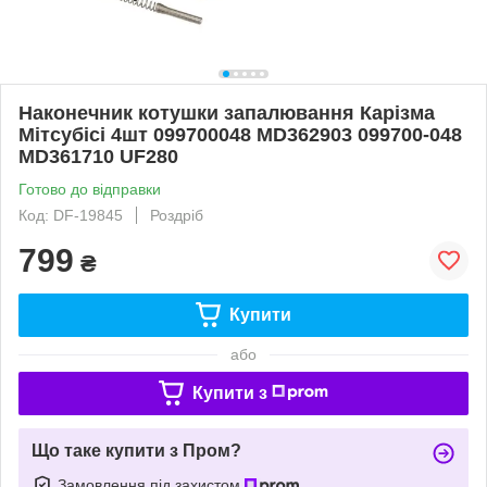
Наконечник котушки запалювання Карізма
Мітсубісі 4шт 099700048 MD362903 099700-048
MD361710 UF280
Готово до відправки
Код: DF-19845
Роздріб
799
₴
Купити
або
Купити з
Що таке купити з Пром?
Замовлення під захистом