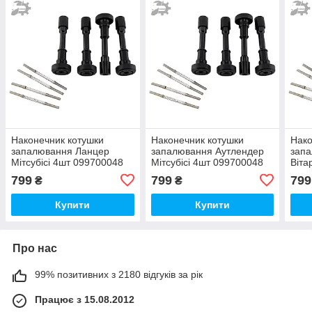
Наконечник котушки
Наконечник котушки
Нако
запалювання Ланцер
запалювання Аутлендер
зап
Мітсубісі 4шт 099700048
Мітсубісі 4шт 099700048
Віта
MD362903 099700-048
MD362903 099700-048
099
799
799
799
₴
₴
MD361710 UF280
MD361710 UF280
099
UF2
Купити
Купити
Про нас
99% позитивних з 2180 відгуків за рік
Працює з 15.08.2012