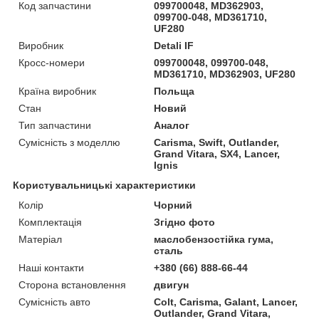
Код запчастини
099700048, MD362903,
099700-048, MD361710,
UF280
Виробник
Detali IF
Кросс-номери
099700048, 099700-048,
MD361710, MD362903, UF280
Країна виробник
Польща
Стан
Новий
Тип запчастини
Аналог
Сумісність з моделлю
Carisma, Swift, Outlander,
Grand Vitara, SX4, Lancer,
Ignis
Користувальницькі характеристики
Колір
Чорний
Комплектація
Згідно фото
Матеріал
маслобензостійка гума,
сталь
Наші контакти
+380 (66) 888-66-44
Сторона встановлення
двигун
Сумісність авто
Colt, Carisma, Galant, Lancer,
Outlander, Grand Vitara,