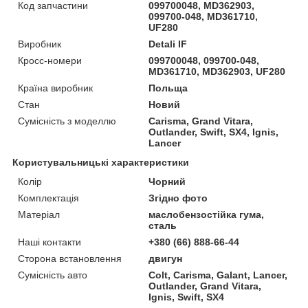
Код запчастини
099700048, MD362903,
099700-048, MD361710,
UF280
Виробник
Detali IF
Кросс-номери
099700048, 099700-048,
MD361710, MD362903, UF280
Країна виробник
Польща
Стан
Новий
Сумісність з моделлю
Carisma, Grand Vitara,
Outlander, Swift, SX4, Ignis,
Lancer
Користувальницькі характеристики
Колір
Чорний
Комплектація
Згідно фото
Матеріал
маслобензостійка гума,
сталь
Наші контакти
+380 (66) 888-66-44
Сторона встановлення
двигун
Сумісність авто
Colt, Carisma, Galant, Lancer,
Outlander, Grand Vitara,
Ignis, Swift, SX4