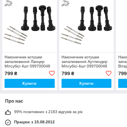
Наконечник котушки
Наконечник котушки
Нако
запалювання Ланцер
запалювання Аутлендер
зап
Мітсубісі 4шт 099700048
Мітсубісі 4шт 099700048
Віта
MD362903 099700-048
MD362903 099700-048
099
799
799
799
₴
₴
MD361710 UF280
MD361710 UF280
099
UF2
Купити
Купити
Про нас
99% позитивних з 2183 відгуків за рік
Працює з 15.08.2012