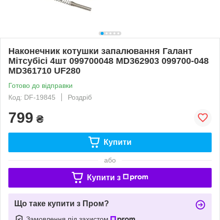
Наконечник котушки запалювання Галант
Мітсубісі 4шт 099700048 MD362903 099700-048
MD361710 UF280
Готово до відправки
Код: DF-19845
Роздріб
799
₴
Купити
або
Купити з
Що таке купити з Пром?
Замовлення під захистом