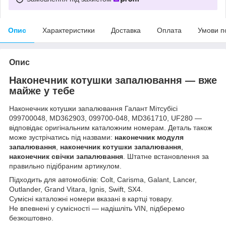
Опис
Характеристики
Доставка
Оплата
Умови п
Опис
Наконечник котушки запалювання — вже
майже у тебе
Наконечник котушки запалювання Галант Мітсубісі
099700048, MD362903, 099700-048, MD361710, UF280 —
відповідає оригінальним каталожним номерам. Деталь також
може зустрічатись під назвами:
наконечник модуля
запалювання
,
наконечник котушки запалювання
,
наконечник свічки запалювання
. Штатне встановлення за
правильно підібраним артикулом.
Підходить для автомобілів: Colt, Carisma, Galant, Lancer,
Outlander, Grand Vitara, Ignis, Swift, SX4.
Сумісні каталожні номери вказані в картці товару.
Не впевнені у сумісності — надішліть VIN, підберемо
безкоштовно.