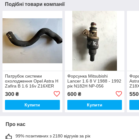
Подібні товари компанії
Патрубок системи
Форсунка Mitsubishi
Форс
охолодження Opel Astra H
Lancer 1.6 8 V 1988 - 1992
Astr
Zafira B 1.6 16v Z16XER
рік N182H NP-056
Z18
Z18XER 13118271 №239
300
600
550
₴
₴
Купити
Купити
Про нас
99% позитивних з 2180 відгуків за рік